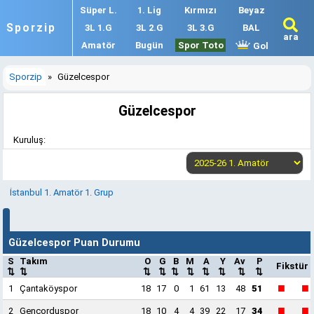
Süper L.
1. Lig
Kırmızı
Beyaz
Sporzip
3L 1.G
3L 2.G
3L 3.G
BAL
ara
Amatör
Bugün
Spor Toto
Gol
Sporzip
»
Güzelcespor
Güzelcespor
Kuruluş:
İstanbul 1. Amatör 1. Grup
Güzelcespor Puan Durumu
S
Takım
O
G
B
M
A
Y
Av
P
Fikstür
⇅
⇅
⇅
⇅
⇅
⇅
⇅
⇅
⇅
⇅
■
■
1
Çantaköyspor
18
17
0
1
61
13
48
51
■
■
2
Gençorduspor
18
10
4
4
39
22
17
34