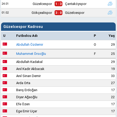
Güzelcespor
1 : 3
Çantaköyspor
24.01
Gökçealispor
3 : 0
Güzelcespor
01.02
Güzelcespor Kadrosu
U
Futbolcu Adı
P
Yaş
Abdullah Özdemir
O
29
Muhammet Örsoğlu
F
25
Abdullah Kadakal
29
Anıl Kadir Akbacak
19
Anıl Sinan Demir
33
Arda Orta
27
Barış Erdoğan
17
Diyar Ağaoğlu
22
Efe Özen
17
Ege Emir Uçar
17