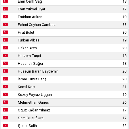
Emir Cenk Sağ
18
Emir Yüksel Uyar
17
Emirhan Arıkan
19
Fehmi Ceyhun Cambaz
33
Fırat Bulut
30
Furkan Albas
19
Hakan Ateş
29
Harzem Taşci
18
Hasanali Sağer
18
Hüseyin Baran Baydemir
20
İsmail Umut Barış
20
Kamil Koç
31
Kuzey Poyraz Uçgan
19
Mehmethan Güneş
26
Oğuz Kağan Yılmaz
17
Sami Yusuf Örs
17
Şenol Salih
32