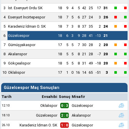
■
■
3
İst. Esenyurt Ordu SK
18
9
4
5
42
25
17
31
■
■
4
Esenyurt İncirtepespor
18
7
5
6
27
24
3
26
■
■
5
Karadeniz İdman O. SK
18
7
3
8
37
35
2
24
6
Güzelcespor
18
6
3
9
28
41
-13
21
■
■
7
Gümüşyakaspor
17
5
5
7
30
28
2
20
■
■
8
Akalanspor
18
5
5
8
21
28
-7
20
■
■
9
Gökçealispor
18
5
5
8
31
49
-18
20
■
■
10
Oklalıspor
17
1
0
16
14
65
-51
3
Güzelcespor Maç Sonuçları
Tarih
Evsahibi
Sonuç
Misafir
Oklalıspor
0 : 3
Güzelcespor
12.10
Güzelcespor
2 : 0
Akalanspor
18.10
Karadeniz İdman O. SK
1 : 0
Güzelcespor
26.10