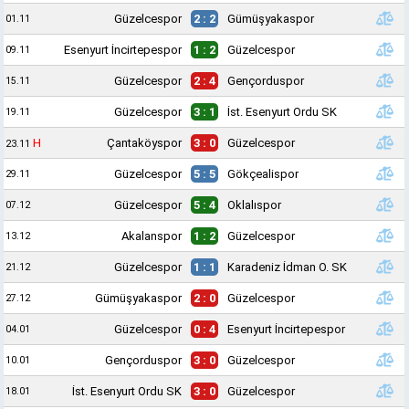
Güzelcespor
2 : 2
Gümüşyakaspor
01.11
Esenyurt İncirtepespor
1 : 2
Güzelcespor
09.11
Güzelcespor
2 : 4
Gençorduspor
15.11
Güzelcespor
3 : 1
İst. Esenyurt Ordu SK
19.11
H
Çantaköyspor
3 : 0
Güzelcespor
23.11
Güzelcespor
5 : 5
Gökçealispor
29.11
Güzelcespor
5 : 4
Oklalıspor
07.12
Akalanspor
1 : 2
Güzelcespor
13.12
Güzelcespor
1 : 1
Karadeniz İdman O. SK
21.12
Gümüşyakaspor
2 : 0
Güzelcespor
27.12
Güzelcespor
0 : 4
Esenyurt İncirtepespor
04.01
Gençorduspor
3 : 0
Güzelcespor
10.01
İst. Esenyurt Ordu SK
3 : 0
Güzelcespor
18.01