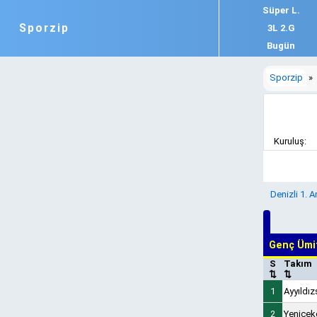
Süper L.
Sporzip
3L 2.G
Bugün
Sporzip
»
Kuruluş:
Denizli 1. 
Genç Ümi
S
Takım
⇅
⇅
1
Ayyıldı
2
Yenicek