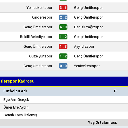
Yenicekentspor
3 : 1
Genç Ümitlerspor
Cinderespor
2 : 2
Genç Ümitlerspor
Genç Ümitlerspor
4 : 0
Denizli Yağızspor
Bekilli Belediyespor
1 : 2
Genç Ümitlerspor
Genç Ümitlerspor
1 : 3
Ayyıldızspor
Güzelyurtspor
1 : 2
Genç Ümitlerspor
Genç Ümitlerspor
0 : 0
Yenicekentspor
tlerspor Kadrosu
Futbolcu Adı
P
Ege Anıl Gerçek
Ömer Efe Aydın
Semih Enes Özlemiş
Yaş Ortalaması: