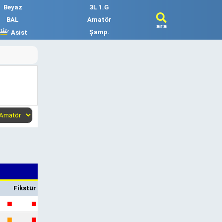
Beyaz
3L 1.G
BAL
Amatör
ara
Şamp.
Asist
Fikstür
■
■
■
■