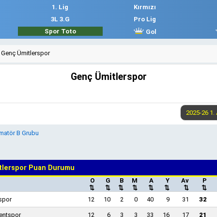
1. Lig
Kırmızı
3L 3.G
Pro Lig
Spor Toto
Gol
Genç Ümitlerspor
Genç Ümitlerspor
Amatör B Grubu
tlerspor Puan Durumu
O
G
B
M
A
Y
Av
P
⇅
⇅
⇅
⇅
⇅
⇅
⇅
⇅
zspor
12
10
2
0
40
9
31
32
entspor
12
6
3
3
33
16
17
21