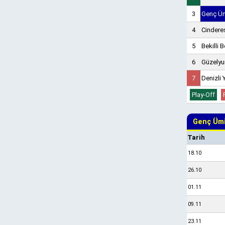
3
Genç Üm
4
Cindere
5
Bekilli 
6
Güzelyu
7
Denizli
Play-Off
Genç Ümi
Tarih
18.10
26.10
01.11
09.11
23.11