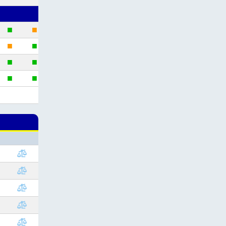
■
■
■
■
■
■
■
■