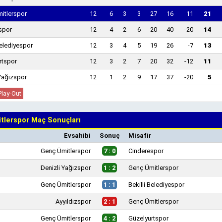
itlerspor
12
6
3
3
27
16
11
21
spor
12
4
2
6
20
40
-20
14
Belediyespor
12
3
4
5
19
26
-7
13
rtspor
12
3
2
7
20
32
-12
11
 Yağızspor
12
1
2
9
17
37
-20
5
Play-Out
tlerspor Maç Sonuçları
Evsahibi
Sonuç
Misafir
Genç Ümitlerspor
7 : 0
Cinderespor
Denizli Yağızspor
1 : 2
Genç Ümitlerspor
Genç Ümitlerspor
1 : 1
Bekilli Belediyespor
Ayyıldızspor
2 : 1
Genç Ümitlerspor
Genç Ümitlerspor
4 : 2
Güzelyurtspor