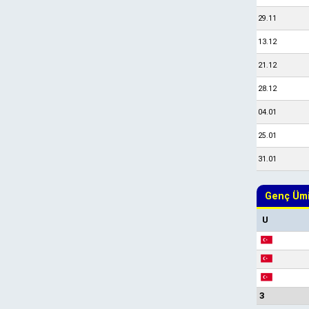
29.11
13.12
21.12
28.12
04.01
25.01
31.01
Genç Ümi
U
3