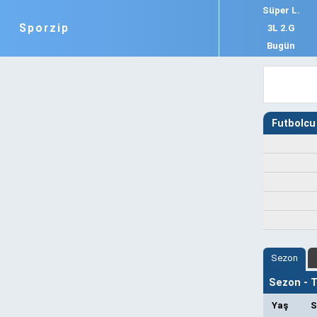
Süper L.
Sporzip
3L 2.G
Bugün
Futbolcu 
Sezon
Sezon - Ta
Yaş
S