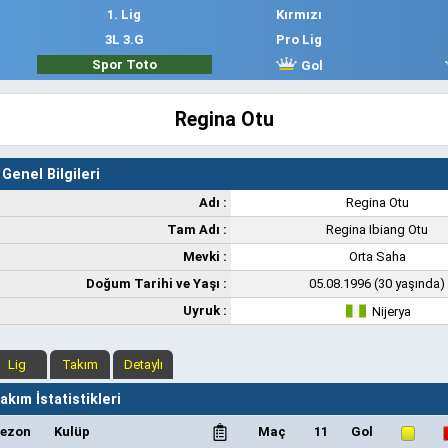
1. Lig
Kırmızı
3L 3.G
Pro Lig
Spor Toto
Gol
Regina Otu
Genel Bilgileri
Adı :
Regina Otu
Tam Adı :
Regina Ibiang Otu
Mevki :
Orta Saha
Doğum Tarihi ve Yaşı :
05.08.1996 (30 yaşında)
Uyruk :
Nijerya
Lig
Takım
Detaylı
kım İstatistikleri
ezon
Kulüp
Maç
11
Gol