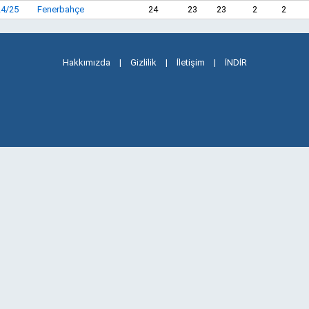
24/25
Fenerbahçe
24
23
23
2
2
Hakkımızda
|
Gizlilik
|
İletişim
|
İNDİR