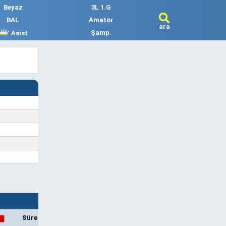
Beyaz
3L 1.G
BAL
Amatör
ara
Şamp.
Asist
Süre