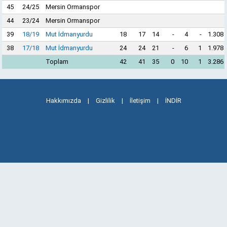
45
24/25
Mersin Ormanspor
44
23/24
Mersin Ormanspor
39
18/19
Mut İdmanyurdu
18
17
14
-
4
-
1.308
38
17/18
Mut İdmanyurdu
24
24
21
-
6
1
1.978
Toplam
42
41
35
0
10
1
3.286
Hakkımızda
|
Gizlilik
|
İletişim
|
İNDİR