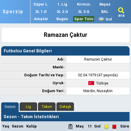
Süper L.
1. Lig
Kırmızı
Beyaz
Sporzip
3L 1.G
3L 2.G
3L 3.G
BAL
ara
Amatör
Bugün
Spor Toto
Gol
Ramazan Çaktur
Futbolcu Genel Bilgileri
Adı :
Ramazan Çaktur
Mevki :
Doğum Tarihi ve Yaşı :
02.04.1979 (47 yaşında)
Uyruk :
Türkiye
Doğum Yeri :
Mardin, Nusaybin
Sezon
Lig
Takım
Detaylı
Sezon - Takım İstatistikleri
Yaş
Sezon
Kulüp
Maç
11
Gol
Süre