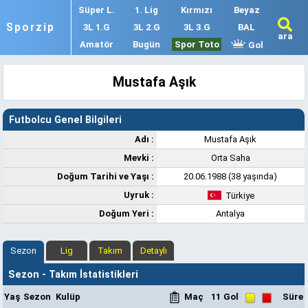
Süper L.
1. Lig
Kırmızı
Beyaz
Sporzip
3L 1.G
3L 2.G
3L 3.G
BAL
ara
Amatör
Bugün
Spor Toto
Gol
Mustafa Aşık
Futbolcu Genel Bilgileri
Adı :
Mustafa Aşık
Mevki :
Orta Saha
Doğum Tarihi ve Yaşı :
20.06.1988 (38 yaşında)
Uyruk :
Türkiye
Doğum Yeri :
Antalya
Sezon
Lig
Takım
Detaylı
Sezon - Takım İstatistikleri
Yaş
Sezon
Kulüp
Maç
11
Gol
Süre