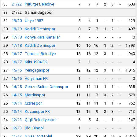
33
21/22
Pütürge Belediye
7
7
7
2
3
-
608
33
21/22
Samandağspor
31
19/20
Ünye 1957
5
4
1
-
1
-
129
30
18/19
Kadirli Demirspor
8
7
7
1
2
-
497
29
17/18
Konya Kara Kartallar
4
-
-
-
-
-
0
29
17/18
Kadirli Demirspor
16
16
16
1
2
-
1.393
28
16/17
Toroslar Belediye
18
16
12
3
1
-
940
28
16/17
Kilis 1984 FK
2
1
-
-
-
-
4
27
15/16
Yeniçağaspor
12
12
12
3
1
1
1.015
27
15/16
Adıyaman FK
1
-
-
-
-
-
0
26
14/15
Gebze Sultan Orhanspor
11
11
11
1
1
-
835
26
14/15
Mardinspor
11
11
7
3
2
-
578
25
13/14
Cizrespor
12
11
11
1
1
-
752
25
13/14
Kozanspor FK
12
12
9
2
3
-
713
24
12/13
Çiğli Belediyespor
6
5
4
-
1
-
347
24
12/13
Bld. Bingöl
1
-
-
-
-
-
0
23
11/12
Sivas Dört Eylül
29
29
20
4
8
-
1.816