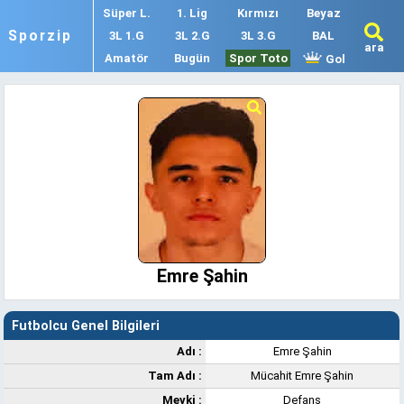
Süper L.
1. Lig
Kırmızı
Beyaz
Sporzip
3L 1.G
3L 2.G
3L 3.G
BAL
ara
Amatör
Bugün
Spor Toto
Gol
Emre Şahin
Futbolcu Genel Bilgileri
Adı :
Emre Şahin
Tam Adı :
Mücahit Emre Şahin
Mevki :
Defans