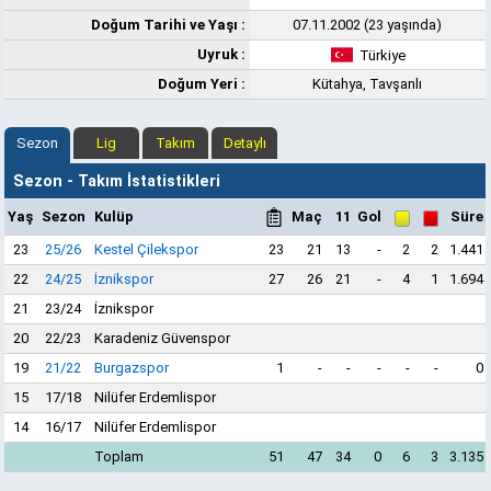
Doğum Tarihi ve Yaşı :
07.11.2002 (23 yaşında)
Uyruk :
Türkiye
Doğum Yeri :
Kütahya, Tavşanlı
Sezon
Lig
Takım
Detaylı
Sezon - Takım İstatistikleri
Yaş
Sezon
Kulüp
Maç
11
Gol
Süre
23
25/26
Kestel Çilekspor
23
21
13
-
2
2
1.441
22
24/25
İznikspor
27
26
21
-
4
1
1.694
21
23/24
İznikspor
20
22/23
Karadeniz Güvenspor
19
21/22
Burgazspor
1
-
-
-
-
-
0
15
17/18
Nilüfer Erdemlispor
14
16/17
Nilüfer Erdemlispor
Toplam
51
47
34
0
6
3
3.135