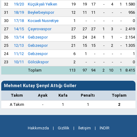
32
19/20
Küçükyalı Yelken
19
19
17
-
4
1
1.580
31
18/19
Beylerbeyispor
12
11
11
-
-
-
956
30
17/18
Kocaeli Nusretiye
1
-
-
-
-
-
0
27
14/15
Çayırovaspor
27
27
27
1
3
-
2.419
26
13/14
Gebzespor
25
24
24
1
1
-
2.154
25
12/13
Gebzespor
21
15
15
-
2
-
1.305
24
11/12
Gebzespor
6
1
-
-
-
-
1
23
10/11
Gölcükspor
2
-
-
-
-
-
0
Toplam
113
97
94
2
10
1
8.415
Mehmet Kutay Şenyıl Attığı Goller
Takım
Ayak
Kafa
Penaltı
Toplam
A Takım
-
1
1
2
Hakkımızda
|
Gizlilik
|
İletişim
|
İNDİR