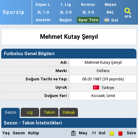
Süper L.
1. Lig
Kırmızı
Beyaz
Sporzip
3L 1.G
3L 2.G
3L 3.G
BAL
ara
Amatör
Bugün
Spor Toto
Gol
Mehmet Kutay Şenyıl
Futbolcu Genel Bilgileri
Adı :
Mehmet Kutay Şenyıl
Mevki :
Defans
Doğum Tarihi ve Yaşı :
06.03.1987 (39 yaşında)
Uyruk :
Türkiye
Doğum Yeri :
Kocaeli, İzmit
Sezon
Lig
Takım
Detaylı
Sezon - Takım İstatistikleri
Yaş
Sezon
Kulüp
Maç
11
Gol
Süre