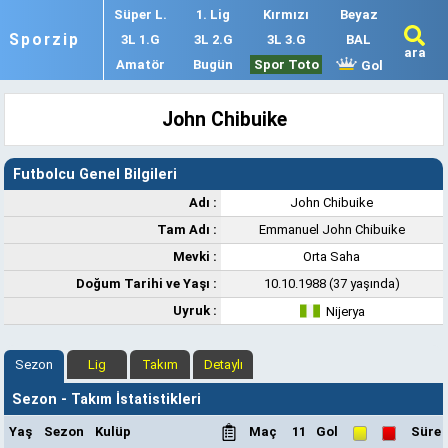
Süper L.
1. Lig
Kırmızı
Beyaz
Sporzip
3L 1.G
3L 2.G
3L 3.G
BAL
ara
Amatör
Bugün
Spor Toto
Gol
John Chibuike
Futbolcu Genel Bilgileri
Adı :
John Chibuike
Tam Adı :
Emmanuel John Chibuike
Mevki :
Orta Saha
Doğum Tarihi ve Yaşı :
10.10.1988 (37 yaşında)
Uyruk :
Nijerya
Sezon
Lig
Takım
Detaylı
Sezon - Takım İstatistikleri
Yaş
Sezon
Kulüp
Maç
11
Gol
Süre