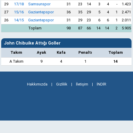
29
17/18
Samsunspor
31
23
14
3
4
-
1.423
27
15/16
Gaziantepspor
36
35
29
5
4
1
2.471
26
14/15
Gaziantepspor
31
29
23
6
6
1
2.011
Toplam
98
87
66
14
14
2
5.905
John Chibuike Attığı Goller
Takım
Ayak
Kafa
Penaltı
Toplam
A Takım
9
4
1
14
Hakkımızda
|
Gizlilik
|
İletişim
|
İNDİR