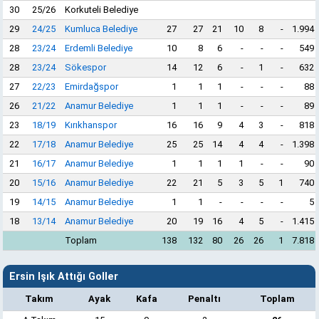
30
25/26
Korkuteli Belediye
29
24/25
Kumluca Belediye
27
27
21
10
8
-
1.994
28
23/24
Erdemli Belediye
10
8
6
-
-
-
549
28
23/24
Sökespor
14
12
6
-
1
-
632
27
22/23
Emirdağspor
1
1
1
-
-
-
88
26
21/22
Anamur Belediye
1
1
1
-
-
-
89
23
18/19
Kırıkhanspor
16
16
9
4
3
-
818
22
17/18
Anamur Belediye
25
25
14
4
4
-
1.398
21
16/17
Anamur Belediye
1
1
1
1
-
-
90
20
15/16
Anamur Belediye
22
21
5
3
5
1
740
19
14/15
Anamur Belediye
1
1
-
-
-
-
5
18
13/14
Anamur Belediye
20
19
16
4
5
-
1.415
Toplam
138
132
80
26
26
1
7.818
Ersin Işık Attığı Goller
Takım
Ayak
Kafa
Penaltı
Toplam