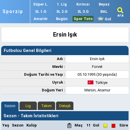
Süper L.
1. Lig
Kırmızı
Beyaz
Sporzip
3L 1.G
3L 2.G
3L 3.G
BAL
ara
Amatör
Bugün
Spor Toto
Gol
Ersin Işık
Futbolcu Genel Bilgileri
Adı :
Ersin Işık
Mevki :
Forvet
Doğum Tarihi ve Yaşı :
05.10.1995 (30 yaşında)
Uyruk :
Türkiye
Doğum Yeri :
Mersin, Anamur
Sezon
Lig
Takım
Detaylı
Sezon - Takım İstatistikleri
Yaş
Sezon
Kulüp
Maç
11
Gol
Süre