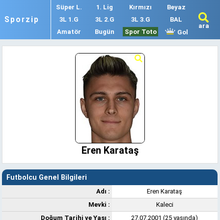
Süper L.
1. Lig
Kırmızı
Beyaz
Sporzip
3L 1.G
3L 2.G
3L 3.G
BAL
ara
Amatör
Bugün
Spor Toto
Gol
Eren Karataş
Futbolcu Genel Bilgileri
Adı :
Eren Karataş
Mevki :
Kaleci
Doğum Tarihi ve Yaşı :
27.07.2001 (25 yaşında)