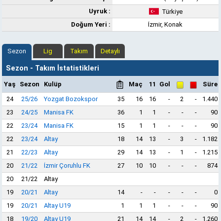
Uyruk :
Türkiye
Doğum Yeri :
İzmir, Konak
Sezon
Lig
Takım
Detaylı
Sezon - Takım İstatistikleri
Yaş
Sezon
Kulüp
Maç
11
Gol
Süre
24
25/26
Yozgat Bozokspor
35
16
16
-
2
-
1.440
23
24/25
Manisa FK
36
1
1
-
-
-
90
22
23/24
Manisa FK
15
1
1
-
-
-
90
22
23/24
Altay
18
14
13
-
3
-
1.182
21
22/23
Altay
29
14
13
-
1
-
1.215
20
21/22
İzmir Çoruhlu FK
27
10
10
-
-
-
874
20
21/22
Altay
19
20/21
Altay
14
-
-
-
-
-
0
19
20/21
Altay U19
1
1
1
-
-
-
90
18
19/20
Altay U19
21
14
14
-
2
-
1.260