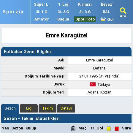
Süper L.
1. Lig
Kırmızı
Beyaz
Sporzip
3L 1.G
3L 2.G
3L 3.G
BAL
ara
Amatör
Bugün
Spor Toto
Gol
Emre Karagüzel
Futbolcu Genel Bilgileri
Adı :
Emre Karagüzel
Mevki :
Defans
Doğum Tarihi ve Yaşı :
24.01.1995 (31 yaşında)
Uyruk :
Türkiye
Doğum Yeri :
Adana, Kozan
Sezon
Lig
Takım
Detaylı
Sezon - Takım İstatistikleri
Yaş
Sezon
Kulüp
Maç
11
Gol
Süre