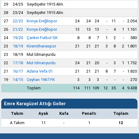
29
24/25
Seydişehir 1915 Alm.
28
23/24
Seydişehir 1915 Alm.
27
22/23
Konya Ereğlispor
24
24
24
-
11
-
2.054
26
21/22
Konya Ereğlispor
13
13
13
-
4
1
1.161
24
19/20
Çankırı Futbol SK
8
8
7
1
2
-
580
23
18/19
Kiremithanespor
21
21
21
3
8
2
1.801
23
18/19
Mut İdmanyurdu
22
17/18
Mut İdmanyurdu
24
21
20
-
3
1
1.752
21
16/17
Adana Vefa 01
21
21
21
8
7
-
1.820
19
14/15
Ceyhan 1967 FK
3
3
3
-
-
-
270
Toplam
114
111
109
12
35
4
9.438
Emre Karagüzel Attığı Goller
Takım
Ayak
Kafa
Penaltı
Toplam
A Takım
11
-
1
12