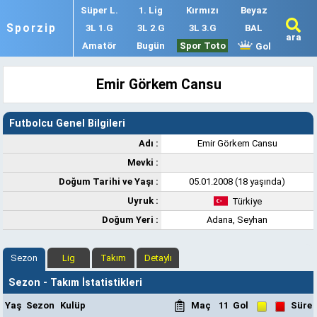
Süper L.
1. Lig
Kırmızı
Beyaz
Sporzip
3L 1.G
3L 2.G
3L 3.G
BAL
ara
Amatör
Bugün
Spor Toto
Gol
Emir Görkem Cansu
Futbolcu Genel Bilgileri
Adı :
Emir Görkem Cansu
Mevki :
Doğum Tarihi ve Yaşı :
05.01.2008 (18 yaşında)
Uyruk :
Türkiye
Doğum Yeri :
Adana, Seyhan
Sezon
Lig
Takım
Detaylı
Sezon - Takım İstatistikleri
Yaş
Sezon
Kulüp
Maç
11
Gol
Süre