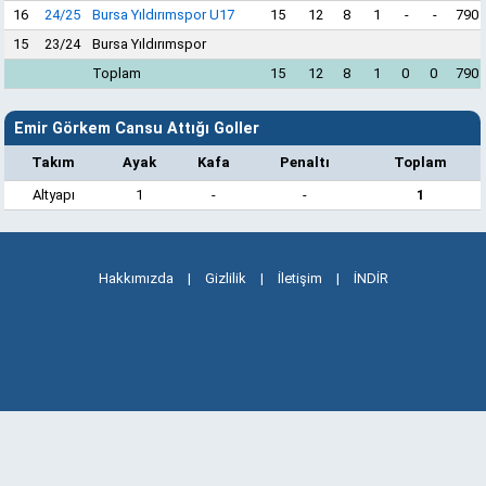
16
24/25
Bursa Yıldırımspor U17
15
12
8
1
-
-
790
15
23/24
Bursa Yıldırımspor
Toplam
15
12
8
1
0
0
790
Emir Görkem Cansu Attığı Goller
Takım
Ayak
Kafa
Penaltı
Toplam
Altyapı
1
-
-
1
Hakkımızda
|
Gizlilik
|
İletişim
|
İNDİR