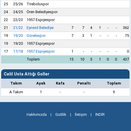
25
25/26
Tireboluspor
24
24/25
Ören Belediyespor
22
22/23
1957 Espiyespor
21
21/22
Eynesil Belediye
7
7
4
1
-
-
362
19
19/20
Görelespor
7
3
1
-
-
-
75
19
19/20
1957 Espiyespor
17
17/18
1957 Espiyespor
1
-
-
-
-
-
0
Toplam
15
10
5
1
0
0
437
Celil Usta Attığı Goller
Takım
Ayak
Kafa
Penaltı
Toplam
A Takım
1
-
-
1
Hakkımızda
|
Gizlilik
|
İletişim
|
İNDİR