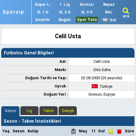
Süper L.
1. Lig
Kırmızı
Beyaz
Sporzip
3L 1.G
3L 2.G
3L 3.G
BAL
ara
Amatör
Bugün
Spor Toto
Gol
Celil Usta
Futbolcu Genel Bilgileri
Adı :
Celil Usta
Mevki :
Orta Saha
Doğum Tarihi ve Yaşı :
02.08.2000 (26 yaşında)
Uyruk :
Türkiye
Doğum Yeri :
Giresun, Espiye
Sezon
Lig
Takım
Detaylı
Sezon - Takım İstatistikleri
Yaş
Sezon
Kulüp
Maç
11
Gol
Süre