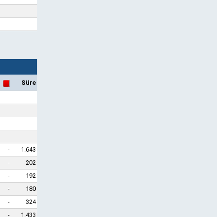
Süre
-
1.643
-
202
-
192
-
180
-
324
-
1.433