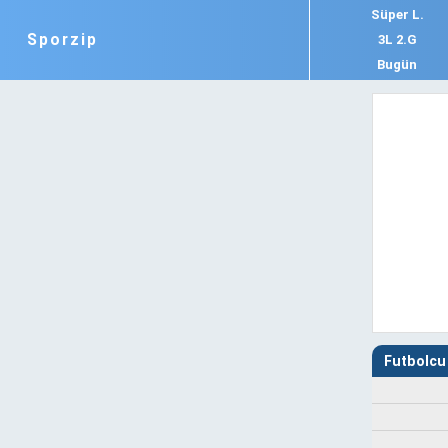
Süper L.
Sporzip
3L 2.G
Bugün
Futbolcu 