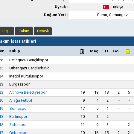
Uyruk :
Türkiye
Doğum Yeri :
Bursa, Osmangazi
Lig
Takım
Detaylı
kım İstatistikleri
on
Kulüp
Maç
11
Gol
26
Fatihgücü Gençlikspor
25
Orhangazi Gençlerbirliği
24
İnegöl Kurtuluşspor
23
Burgazspor
22
Altınova Belediyespor
19
19
18
2
5
20
Aliağa Futbol
9
4
2
-
-
19
Somaspor
17
5
1
-
-
18
Bartınspor
10
2
2
-
-
18
Zaferspor
11
9
3
-
2
17
Gebzespor
20
16
15
2
2