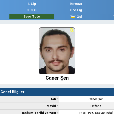
1. Lig
Kırmızı
3L 3.G
Pro Lig
Spor Toto
Gol
Caner Şen
Genel Bilgileri
Adı :
Caner Şen
Mevki :
Defans
Doğum Tarihi ve Yaşı :
12.01.1992 (34 yaşında)