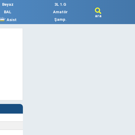
Beyaz
3L 1.G
BAL
Amatör
ara
Şamp.
Asist