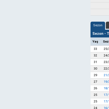
Sezon
Sezon - Ta
Yaş
Sez
33
25/
32
24/
31
23/
30
22/
29
21/
27
19/
26
18/
25
17/
25
17/
24
16/