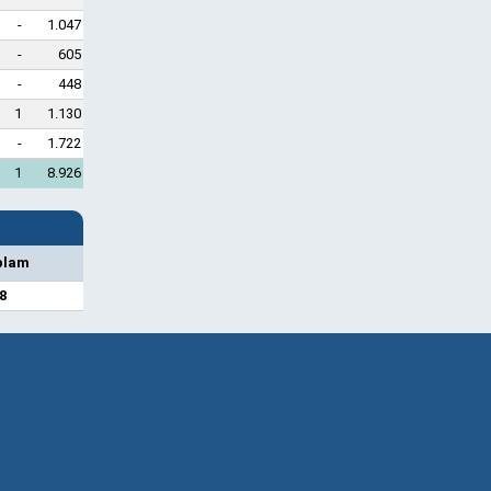
-
1.047
-
605
-
448
1
1.130
-
1.722
1
8.926
plam
8