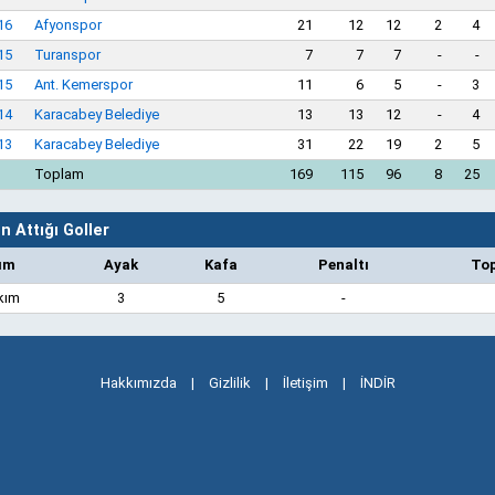
16
Afyonspor
21
12
12
2
4
15
Turanspor
7
7
7
-
-
15
Ant. Kemerspor
11
6
5
-
3
14
Karacabey Belediye
13
13
12
-
4
13
Karacabey Belediye
31
22
19
2
5
Toplam
169
115
96
8
25
 Attığı Goller
ım
Ayak
Kafa
Penaltı
To
kım
3
5
-
Hakkımızda
|
Gizlilik
|
İletişim
|
İNDİR