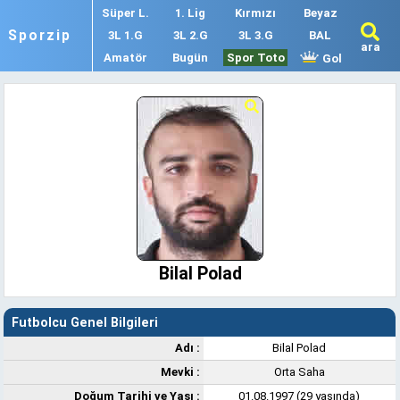
Süper L.
1. Lig
Kırmızı
Beyaz
Sporzip
3L 1.G
3L 2.G
3L 3.G
BAL
ara
Amatör
Bugün
Spor Toto
Gol
Bilal Polad
Futbolcu Genel Bilgileri
Adı :
Bilal Polad
Mevki :
Orta Saha
Doğum Tarihi ve Yaşı :
01.08.1997 (29 yaşında)