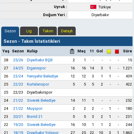
Uyruk :
Türkiye
Doğum Yeri :
Diyarbakır
Sezon
Lig
Takım
Detaylı
Sezon - Takım İstatistikleri
Yaş
Sezon
Kulüp
Maç
11
Gol
Süre
28
25/26
Diyarbakır BŞB
2
1
-
-
-
-
15
27
24/25
Erganispor
16
16
14
3
1
-
1.221
26
23/24
Yenişehir Belediye
12
12
3
1
1
-
439
25
22/23
Kurtalanspor
5
5
5
2
-
-
422
25
22/23
Diyarbakırspor
24
21/22
Siverek Belediye
14
11
1
-
-
-
252
24
21/22
Muşspor
2
2
2
-
1
-
180
23
20/21
Bismil 21
5
5
3
2
1
-
231
22
19/20
Siverek Belediye
16
10
1
1
2
-
244
21
18/19
Diyarbakır Yolspor
27
25
22
10
3
1
1.863