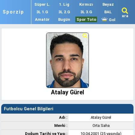
Süper L.
1. Lig
Kırmızı
Beyaz
Sporzip
3L 1.G
3L 2.G
3L 3.G
BAL
ara
Amatör
Bugün
Spor Toto
Gol
Atalay Gürel
Futbolcu Genel Bilgileri
Adı :
Atalay Gürel
Mevki :
Orta Saha
Doğum Tarihi ve Yaşı :
10.04.2001 (25 yaşında)