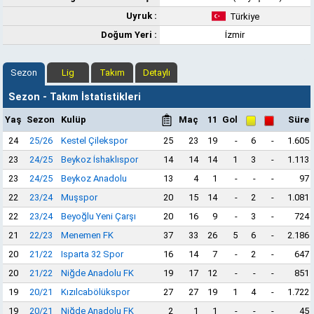
Uyruk :
Türkiye
Doğum Yeri :
İzmir
Sezon
Lig
Takım
Detaylı
Sezon - Takım İstatistikleri
Yaş
Sezon
Kulüp
Maç
11
Gol
Süre
24
25/26
Kestel Çilekspor
25
23
19
-
6
-
1.605
23
24/25
Beykoz İshaklıspor
14
14
14
1
3
-
1.113
23
24/25
Beykoz Anadolu
13
4
1
-
-
-
97
22
23/24
Muşspor
20
15
14
-
2
-
1.081
22
23/24
Beyoğlu Yeni Çarşı
20
16
9
-
3
-
724
21
22/23
Menemen FK
37
33
26
5
6
-
2.186
20
21/22
Isparta 32 Spor
16
14
7
-
2
-
647
20
21/22
Niğde Anadolu FK
19
17
12
-
-
-
851
19
20/21
Kızılcabölükspor
27
27
19
1
4
-
1.722
19
20/21
Niğde Anadolu FK
2
1
1
-
-
-
45