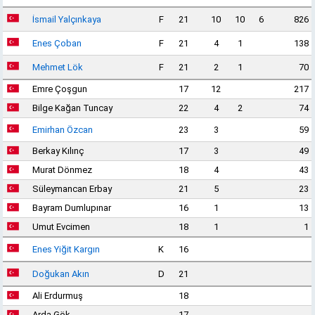
İsmail Yalçınkaya
F
21
10
10
6
826
Enes Çoban
F
21
4
1
138
Mehmet Lök
F
21
2
1
70
Emre Çoşgun
17
12
217
Bilge Kağan Tuncay
22
4
2
74
Emirhan Özcan
23
3
59
Berkay Kılınç
17
3
49
Murat Dönmez
18
4
43
Süleymancan Erbay
21
5
23
Bayram Dumlupınar
16
1
13
Umut Evcimen
18
1
1
Enes Yiğit Kargın
K
16
Doğukan Akın
D
21
Ali Erdurmuş
18
Arda Gök
17