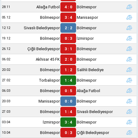
Aliağa Futbol
4 : 0
Bölmespor
28.11
Bölmespor
3 : 4
Manisaspor
05.12
Sivaslı Belediyespor
2 : 2
Bölmespor
12.12
Bölmespor
0 : 3
İzmirspor
19.12
Çiğli Belediyespor
3 : 1
Bölmespor
26.12
Akhisar 45 FK
2 : 0
Bölmespor
06.02
Bölmespor
1 : 2
Salihli Belediye
20.02
Torbalıspor
1 : 4
Bölmespor
27.02
Bölmespor
0 : 5
Aliağa Futbol
06.03
Manisaspor
0 : 0
Bölmespor
20.03
Bölmespor
1 : 4
Sivaslı Belediyespor
27.03
İzmirspor
3 : 4
Bölmespor
03.04
Bölmespor
0 : 3
Çiğli Belediyespor
10.04