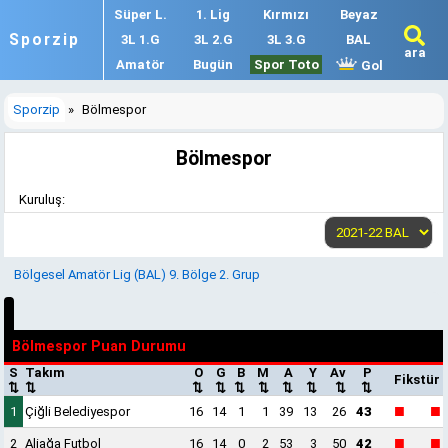
Süper L.
1. Lig
Kırmızı
Beyaz
Sporzip
3L 1.G
3L 2.G
3L 3.G
BAL
ara
Amatör
Bugün
Spor Toto
Gol
Sporzip
»
Bölmespor
Bölmespor
Kuruluş:
Bölgesel Amatör Lig (BAL) 9. Bölge 2. Grup
Bölmespor Puan Durumu
S
Takım
O
G
B
M
A
Y
Av
P
Fikstür
⇅
⇅
⇅
⇅
⇅
⇅
⇅
⇅
⇅
⇅
■
■
1
Çiğli Belediyespor
16
14
1
1
39
13
26
43
■
■
2
Aliağa Futbol
16
14
0
2
53
3
50
42