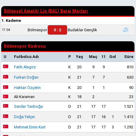
Bölgesel Amatör Lig (BAL) Baraj Maçları
1. Kademe
Bölmespor
0 : 2
Budaklar Gençlik
17.04
Bölmespor Kadrosu
U
Futbolcu Adı
P
Yaş
Maç
11
Gol
Süre
Fatih Alagöz
K
20
9
9
810
Furkan Doğan
K
21
7
7
630
Haktan Özçetin
K
20
1
1
90
Ali Karaman
K
18
2
23
Serdar Tanboğa
D
21
17
17
1.521
Doğa Yalçın
D
21
17
16
1
1.413
Mehmet Emin Kurt
D
21
17
17
3
1.292