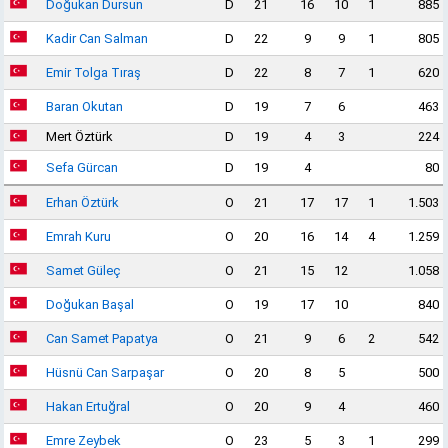
Doğukan Dursun
D
21
16
10
1
885
Kadir Can Salman
D
22
9
9
1
805
Emir Tolga Tıraş
D
22
8
7
1
620
Baran Okutan
D
19
7
6
463
Mert Öztürk
D
19
4
3
224
Sefa Gürcan
D
19
4
80
Erhan Öztürk
O
21
17
17
1
1.503
Emrah Kuru
O
20
16
14
4
1.259
Samet Güleç
O
21
15
12
1.058
Doğukan Başal
O
19
17
10
840
Can Samet Papatya
O
21
9
6
2
542
Hüsnü Can Sarpaşar
O
20
8
5
500
Hakan Ertuğral
O
20
9
4
460
Emre Zeybek
O
23
5
3
1
299