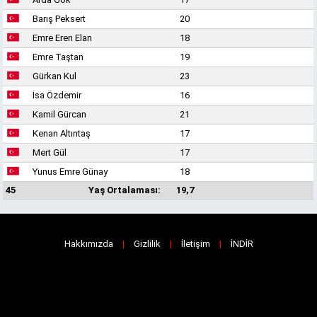
Barış Peksert
20
Emre Eren Elan
18
Emre Taştan
19
Gürkan Kul
23
İsa Özdemir
16
Kamil Gürcan
21
Kenan Altıntaş
17
Mert Gül
17
Yunus Emre Günay
18
45
Yaş Ortalaması:
19,7
Hakkımızda
|
Gizlilik
|
İletişim
|
İNDİR