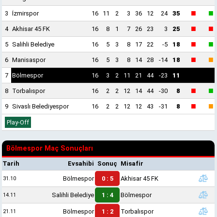
■
■
3
İzmirspor
16
11
2
3
36
12
24
35
■
■
4
Akhisar 45 FK
16
8
1
7
26
23
3
25
■
■
5
Salihli Belediye
16
5
3
8
17
22
-5
18
■
■
6
Manisaspor
16
5
3
8
14
28
-14
18
7
Bölmespor
16
3
2
11
21
44
-23
11
■
■
8
Torbalıspor
16
2
2
12
14
44
-30
8
■
■
9
Sivaslı Belediyespor
16
2
2
12
12
43
-31
8
Play-Off
Bölmespor Maç Sonuçları
Tarih
Evsahibi
Sonuç
Misafir
Bölmespor
0 : 5
Akhisar 45 FK
31.10
Salihli Belediye
1 : 4
Bölmespor
14.11
Bölmespor
1 : 2
Torbalıspor
21.11