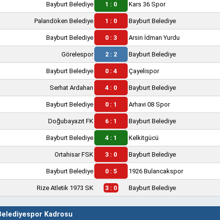
Bayburt Belediye
1 : 0
Kars 36 Spor
Palandöken Belediye
1 : 0
Bayburt Belediye
Bayburt Belediye
0 : 3
Arsin İdman Yurdu
Görelespor
2 : 2
Bayburt Belediye
Bayburt Belediye
0 : 4
Çayelispor
Serhat Ardahan
4 : 0
Bayburt Belediye
Bayburt Belediye
0 : 1
Arhavi 08 Spor
Doğubayazıt FK
6 : 1
Bayburt Belediye
Bayburt Belediye
4 : 1
Kelkitgücü
Ortahisar FSK
3 : 0
Bayburt Belediye
Bayburt Belediye
0 : 5
1926 Bulancakspor
Rize Atletik 1973 SK
3 : 0
Bayburt Belediye
Belediyespor Kadrosu