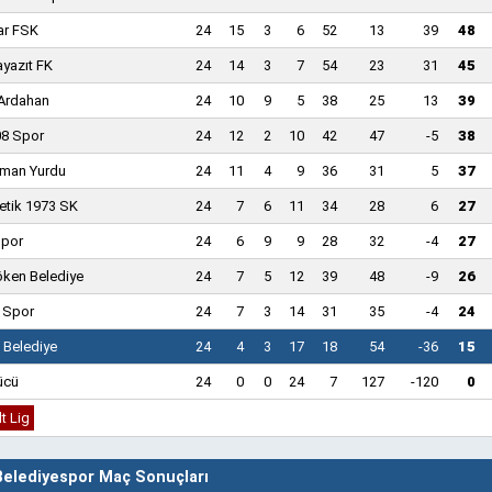
ar FSK
24
15
3
6
52
13
39
48
yazıt FK
24
14
3
7
54
23
31
45
 Ardahan
24
10
9
5
38
25
13
39
08 Spor
24
12
2
10
42
47
-5
38
dman Yurdu
24
11
4
9
36
31
5
37
letik 1973 SK
24
7
6
11
34
28
6
27
spor
24
6
9
9
28
32
-4
27
öken Belediye
24
7
5
12
39
48
-9
26
 Spor
24
7
3
14
31
35
-4
24
 Belediye
24
4
3
17
18
54
-36
15
ücü
24
0
0
24
7
127
-120
0
lt Lig
Belediyespor Maç Sonuçları