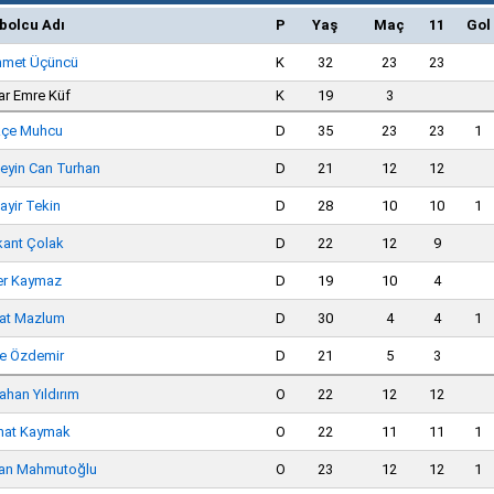
bolcu Adı
P
Yaş
Maç
11
Gol
met Üçüncü
K
32
23
23
ar Emre Küf
K
19
3
çe Muhcu
D
35
23
23
1
eyin Can Turhan
D
21
12
12
ayir Tekin
D
28
10
10
1
kant Çolak
D
22
12
9
er Kaymaz
D
19
10
4
at Mazlum
D
30
4
4
1
e Özdemir
D
21
5
3
ahan Yıldırım
O
22
12
12
hat Kaymak
O
22
11
11
1
can Mahmutoğlu
O
23
12
12
1