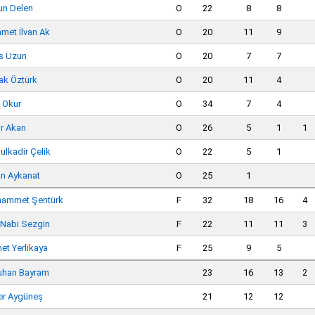
un Delen
O
22
8
8
met İlvan Ak
O
20
11
9
s Uzun
O
20
7
7
ak Öztürk
O
20
11
4
f Okur
O
34
7
4
ir Akan
O
26
5
1
1
ulkadir Çelik
O
22
5
1
an Aykanat
O
25
1
ammet Şentürk
F
32
18
16
4
f Nabi Sezgin
F
22
11
11
3
et Yerlikaya
F
25
9
5
uhan Bayram
23
16
13
2
r Aygüneş
21
12
12