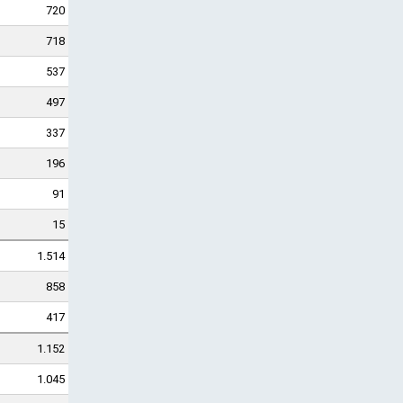
720
718
537
497
337
196
91
15
1.514
858
417
1.152
1.045