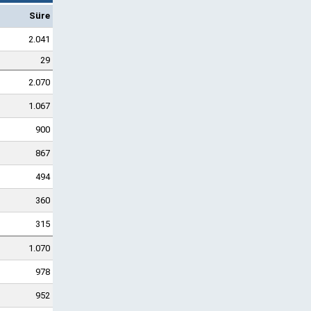
Süre
2.041
29
2.070
1.067
900
867
494
360
315
1.070
978
952