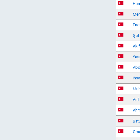
Har
Meh
Ene
Şaf
Aki
Yas
Abd
İhs
Muh
Ari
Ahm
Bat
Öme