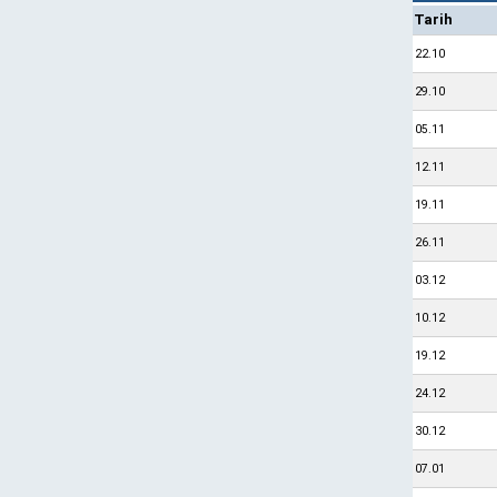
Tarih
22.10
29.10
05.11
12.11
19.11
26.11
03.12
10.12
19.12
24.12
30.12
07.01