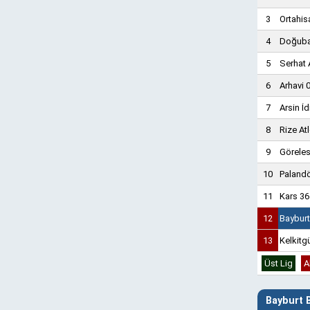
3
Ortahis
4
Doğuba
5
Serhat
6
Arhavi 
7
Arsin İ
8
Rize At
9
Görele
10
Paland
11
Kars 36
12
Bayburt
13
Kelkitg
Üst Lig
A
Bayburt 