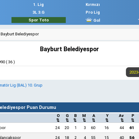
1. Lig
Kırmızı
3L 3.G
Pro Lig
Spor Toto
Gol
Bayburt Belediyespor
Bayburt Belediyespor
90 ( 36 )
atör Lig (BAL) 10. Grup
Belediyespor Puan Durumu
O
G
B
M
A
Y
Av
P
⇅
⇅
⇅
⇅
⇅
⇅
⇅
⇅
por
24
20
1
3
60
16
44
61
ulancakspor
24
18
2
4
55
15
40
56