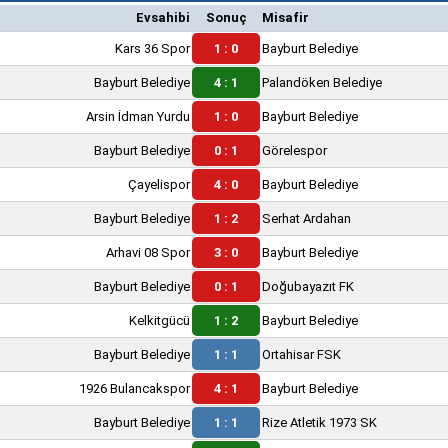
Evsahibi
Sonuç
Misafir
Kars 36 Spor
1 : 0
Bayburt Belediye
Bayburt Belediye
4 : 1
Palandöken Belediye
Arsin İdman Yurdu
1 : 0
Bayburt Belediye
Bayburt Belediye
0 : 1
Görelespor
Çayelispor
4 : 0
Bayburt Belediye
Bayburt Belediye
1 : 2
Serhat Ardahan
Arhavi 08 Spor
3 : 0
Bayburt Belediye
Bayburt Belediye
0 : 1
Doğubayazıt FK
Kelkitgücü
1 : 2
Bayburt Belediye
Bayburt Belediye
1 : 1
Ortahisar FSK
1926 Bulancakspor
4 : 1
Bayburt Belediye
Bayburt Belediye
1 : 1
Rize Atletik 1973 SK