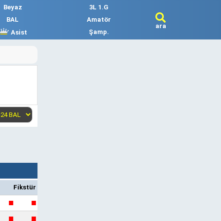
Beyaz
3L 1.G
BAL
Amatör
ara
Şamp.
Asist
Fikstür
■
■
■
■