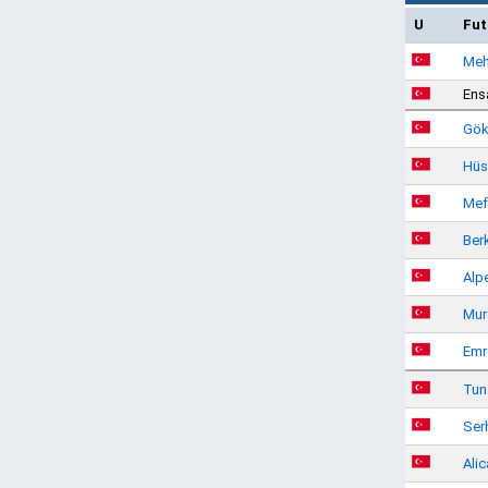
U
Fut
Meh
Ens
Gök
Hüs
Mef
Ber
Alp
Mur
Emr
Tun
Ser
Ali