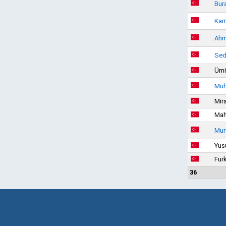
Bur
Kam
Ahm
Sed
Ümi
Muh
Mir
Mah
Mur
Yus
Fur
36