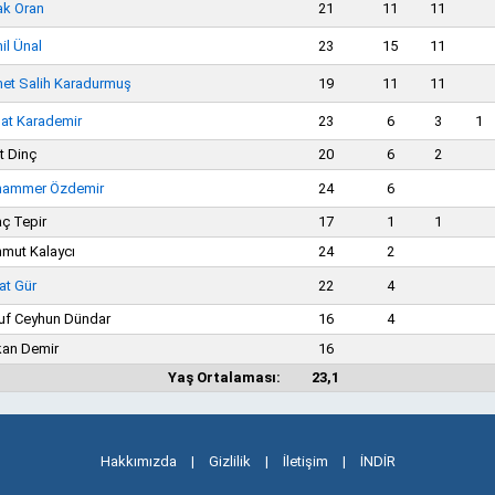
ak Oran
21
11
11
il Ünal
23
15
11
et Salih Karadurmuş
19
11
11
at Karademir
23
6
3
1
t Dinç
20
6
2
ammer Özdemir
24
6
aç Tepir
17
1
1
mut Kalaycı
24
2
at Gür
22
4
uf Ceyhun Dündar
16
4
kan Demir
16
Yaş Ortalaması:
23,1
Hakkımızda
|
Gizlilik
|
İletişim
|
İNDİR