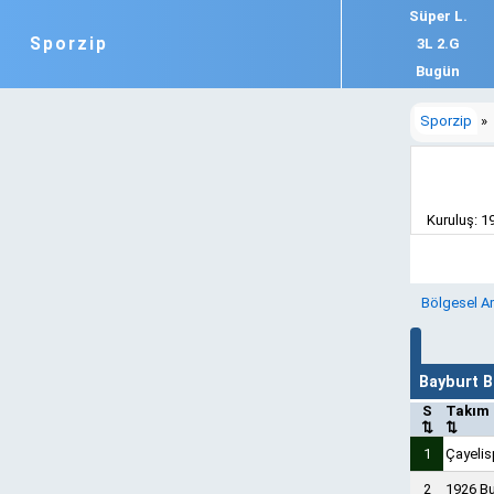
Süper L.
Sporzip
3L 2.G
Bugün
Sporzip
»
Kuruluş: 19
Bölgesel Am
Bayburt 
S
Takım
⇅
⇅
1
Çayelis
2
1926 B