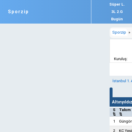
Süper L.
Sporzip
3L 2.G
Bugün
Sporzip
»
Kuruluş:
İstanbul 1.
Altınyıld
S
Takım
⇅
⇅
1
Güngör
2
KÇ Yeşi