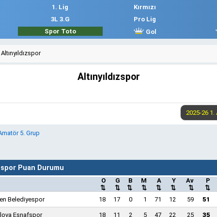
1. Lig
Kırmızı
3L 3.G
Pro Lig
Spor Toto
Gol
Altınyıldızspor
Altınyıldızspor
 Amatör 5. Grup
ızspor Puan Durumu
O
G
B
M
A
Y
Av
P
⇅
⇅
⇅
⇅
⇅
⇅
⇅
⇅
en Belediyespor
18
17
0
1
71
12
59
51
lova Esnafspor
18
11
2
5
47
22
25
35