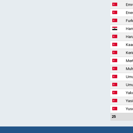
Emr
Enes
Fur
Ham
Haru
Kaa
Ker
Mer
Muh
Umut
Umu
Yak
Yasi
Yus
25