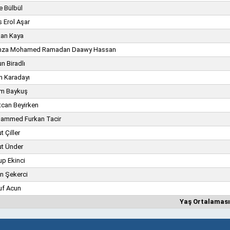
e Bülbül
 Erol Aşar
kan Kaya
za Mohamed Ramadan Daawy Hassan
n Biradlı
n Karadayı
im Baykuş
tcan Beyirken
ammed Furkan Tacir
 Çiller
t Ünder
up Ekinci
n Şekerci
uf Acun
Yaş Ortalaması