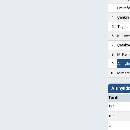
3
Emiref
4
Çankırı
5
Taşlıta
6
Kuruçe
7
Çatalze
8
M. Kem
9
Altınyıl
10
Mimars
Altınyıld
Tarih
12.10
18.10
26.10