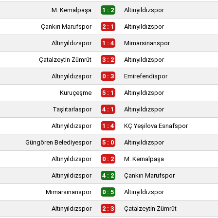
M. Kemalpaşa
1 : 2
Altınyıldızspor
Çankırı Marufspor
2 : 1
Altınyıldızspor
Altınyıldızspor
1 : 4
Mimarsinanspor
Çatalzeytin Zümrüt
3 : 2
Altınyıldızspor
Altınyıldızspor
0 : 3
Emirefendispor
Kuruçeşme
5 : 1
Altınyıldızspor
Taşlıtarlaspor
4 : 1
Altınyıldızspor
Altınyıldızspor
1 : 4
KÇ Yeşilova Esnafspor
Güngören Belediyespor
5 : 0
Altınyıldızspor
Altınyıldızspor
0 : 2
M. Kemalpaşa
Altınyıldızspor
4 : 2
Çankırı Marufspor
Mimarsinanspor
0 : 5
Altınyıldızspor
Altınyıldızspor
2 : 3
Çatalzeytin Zümrüt