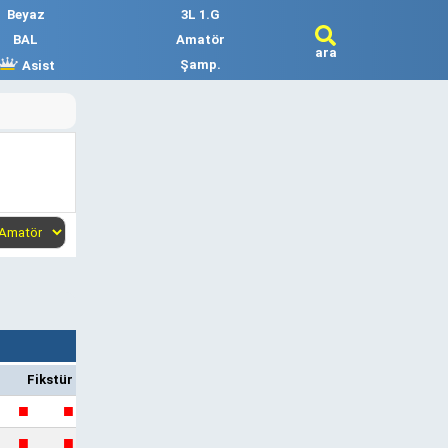
Beyaz
3L 1.G
BAL
Amatör
ara
Şamp.
Asist
Fikstür
■
■
■
■