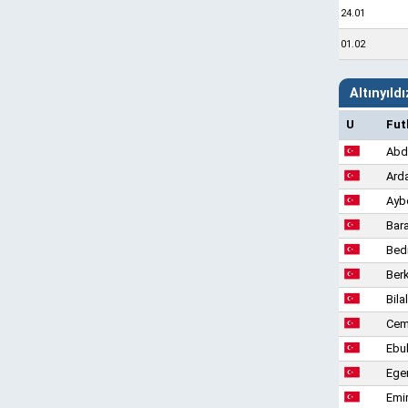
24.01
01.02
Altınyıld
U
Fut
Abdu
Ard
Ayb
Bar
Bed
Berk
Bila
Cema
Ebu
Ege
Emir