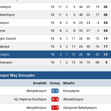
endispor
18
11
2
5
44
25
19
35
 Marufspor
18
11
2
5
40
23
17
35
rlaspor
18
8
2
8
20
24
-4
26
şme
18
8
2
8
30
27
3
26
ytin Zümrüt
18
6
1
11
32
45
-13
19
alpaşa
18
5
2
11
24
40
-16
17
dızspor
18
4
1
13
26
58
-32
13
inanspor
18
1
2
15
16
74
-58
5
ızspor Maç Sonuçları
Evsahibi
Sonuç
Misafir
Altınyıldızspor
1 : 1
Kuruçeşme
KÇ Yeşilova Esnafspor
5 : 2
Altınyıldızspor
Altınyıldızspor
1 : 7
Güngören Belediyespor