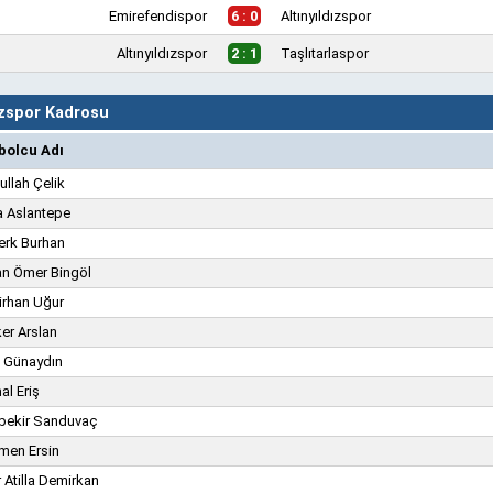
Emirefendispor
6 : 0
Altınyıldızspor
Altınyıldızspor
2 : 1
Taşlıtarlaspor
ızspor Kadrosu
bolcu Adı
llah Çelik
a Aslantepe
erk Burhan
an Ömer Bingöl
irhan Uğur
er Arslan
l Günaydın
l Eriş
bekir Sanduvaç
men Ersin
 Atilla Demirkan