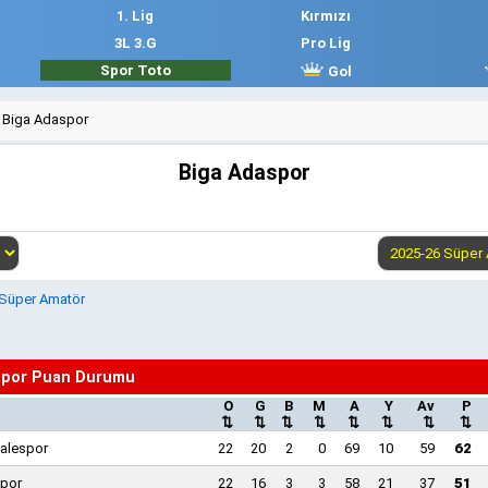
1. Lig
Kırmızı
3L 3.G
Pro Lig
Spor Toto
Gol
Biga Adaspor
Biga Adaspor
Süper Amatör
spor Puan Durumu
O
G
B
M
A
Y
Av
P
⇅
⇅
⇅
⇅
⇅
⇅
⇅
⇅
alespor
22
20
2
0
69
10
59
62
por
22
16
3
3
58
21
37
51