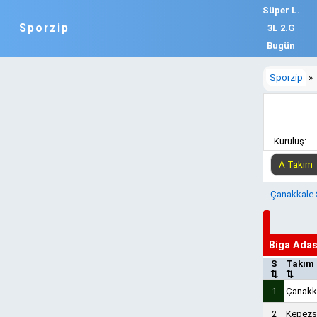
Süper L.
Sporzip
3L 2.G
Bugün
Sporzip
»
Kuruluş:
Çanakkale 
Biga Ada
S
Takım
⇅
⇅
1
Çanakk
2
Kepezs