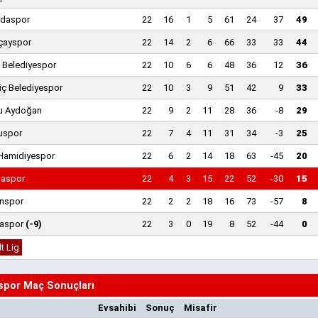
daspor
22
16
1
5
61
24
37
49
ayspor
22
14
2
6
66
33
33
44
 Belediyespor
22
10
6
6
48
36
12
36
ç Belediyespor
22
10
3
9
51
42
9
33
lu Aydoğan
22
9
2
11
28
36
-8
29
uspor
22
7
4
11
31
34
-3
25
Hamidiyespor
22
6
2
14
18
63
-45
20
daspor
22
4
3
15
22
52
-30
15
anspor
22
2
2
18
16
73
-57
8
caspor
(-9)
22
3
0
19
8
52
-44
0
lt Lig
spor Maç Sonuçları
Evsahibi
Sonuç
Misafir