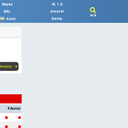
Beyaz
3L 1.G
BAL
Amatör
ara
Şamp.
Asist
Fikstür
■
■
■
■