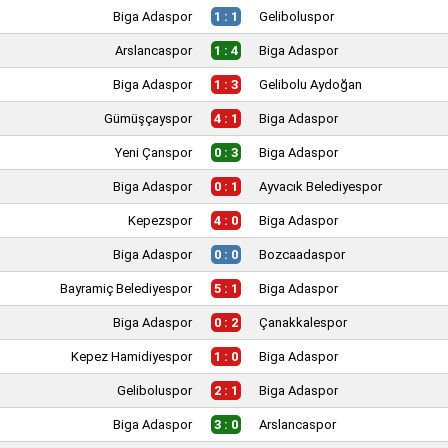
Biga Adaspor
1 : 1
Geliboluspor
Arslancaspor
1 : 4
Biga Adaspor
Biga Adaspor
1 : 3
Gelibolu Aydoğan
Gümüşçayspor
4 : 1
Biga Adaspor
Yeni Çanspor
0 : 3
Biga Adaspor
Biga Adaspor
0 : 1
Ayvacık Belediyespor
Kepezspor
4 : 0
Biga Adaspor
Biga Adaspor
0 : 0
Bozcaadaspor
Bayramiç Belediyespor
5 : 1
Biga Adaspor
Biga Adaspor
0 : 2
Çanakkalespor
Kepez Hamidiyespor
1 : 0
Biga Adaspor
Geliboluspor
2 : 1
Biga Adaspor
Biga Adaspor
3 : 0
Arslancaspor