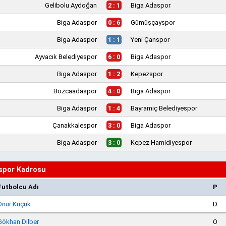
Gelibolu Aydoğan
2 : 1
Biga Adaspor
Biga Adaspor
0 : 6
Gümüşçayspor
Biga Adaspor
1 : 1
Yeni Çanspor
Ayvacık Belediyespor
6 : 0
Biga Adaspor
Biga Adaspor
1 : 2
Kepezspor
Bozcaadaspor
4 : 0
Biga Adaspor
Biga Adaspor
1 : 4
Bayramiç Belediyespor
Çanakkalespor
3 : 0
Biga Adaspor
Biga Adaspor
3 : 0
Kepez Hamidiyespor
spor Kadrosu
Futbolcu Adı
P
Onur Küçük
D
Gökhan Dilber
O