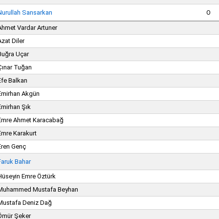
Nurullah Sansarkan
O
Ahmet Vardar Artuner
Azat Diler
Buğra Uçar
Çınar Tuğan
Efe Balkan
Emirhan Akgün
Emirhan Şık
Emre Ahmet Karacabağ
Emre Karakurt
Eren Genç
Faruk Bahar
Hüseyin Emre Öztürk
Muhammed Mustafa Beyhan
Mustafa Deniz Dağ
Ömür Şeker