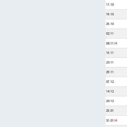
11.10
19.10
25.10
02.11
H
08.11
15.11
23.11
29.11
07.12
14.12
20.12
25.01
H
31.01