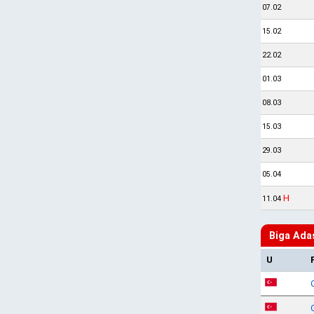
07.02
15.02
22.02
01.03
08.03
15.03
29.03
05.04
H
11.04
Biga Ada
U