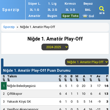
Süper L.
1. Lig
Kırmızı
Beyaz
Sporzip
3L 1.G
3L 2.G
3L 3.G
BAL
ara
Amatör
Bugün
Spor Toto
Gol
Sporzip
»
Niğde 1. Amatör Play-Off
Niğde 1. Amatör Play-Off
Niğde 1. Amatör Play-Off Puan Durumu
S
Takım
O
G
B
M
A
Y
Av
P
⇅
⇅
⇅
⇅
⇅
⇅
⇅
⇅
⇅
⇅
1
Niğde Belediyegücü
6
5
1
0
20
3
17
16
2
Çiftlikspor
6
4
1
1
10
6
4
13
3
Yakacık Köyü SK
6
1
0
5
5
14
-9
3
4
Yeşilbor Akancanspor
6
1
0
5
4
16
-12
3