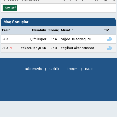
Play-Off
Maç Sonuçları
Tarih
Evsahibi
Sonuç
Misafir
TM
Çiftlikspor
0 : 4
Niğde Belediyegücü
04.05
H
Yakacık Köyü SK
0 : 3
Yeşilbor Akancanspor
04.05
Hakkımızda
|
Gizlilik
|
İletişim
|
İNDİR