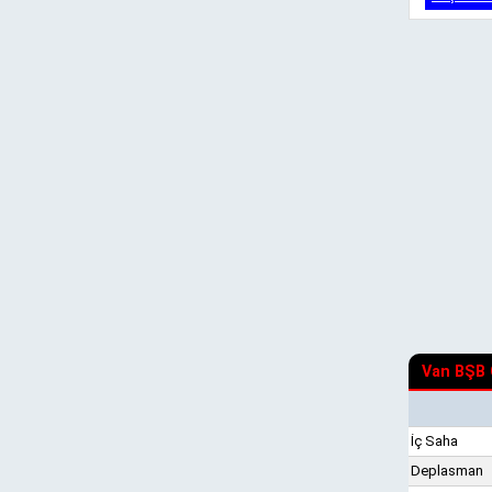
Van BŞB G
İç Saha
Deplasman