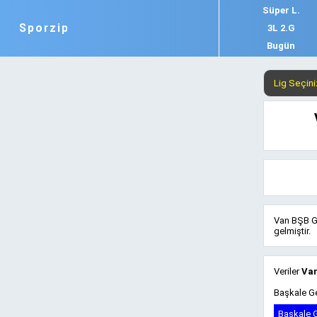
Süper L.
Sporzip
3L 2.G
Bugün
Van BŞB Ge
gelmiştir.
Veriler
Van
Başkale Ge
Başkale G