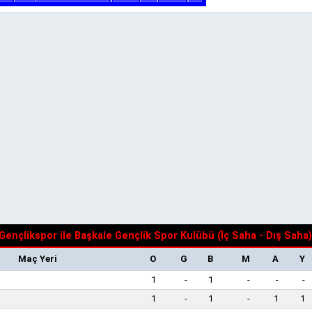
ençlikspor ile Başkale Gençlik Spor Kulübü (İç Saha - Dış Saha)
Maç Yeri
O
G
B
M
A
Y
1
-
1
-
-
-
1
-
1
-
1
1