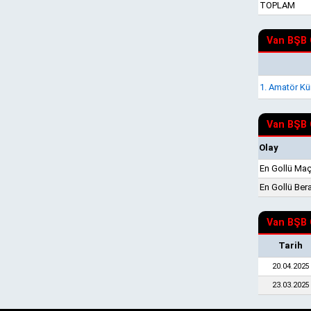
TOPLAM
Van BŞB 
1. Amatör K
Van BŞB 
Olay
En Gollü Ma
En Gollü Bera
Van BŞB 
Tarih
20.04.2025
23.03.2025