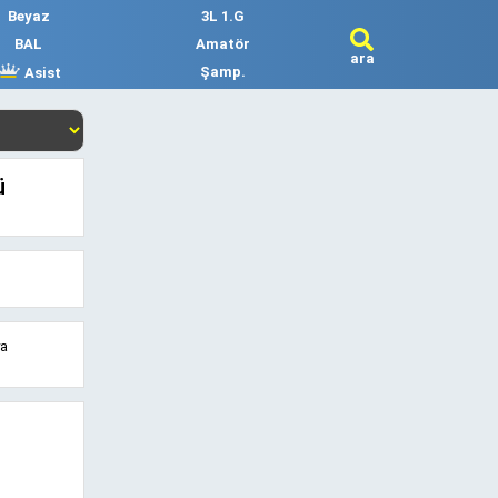
Beyaz
3L 1.G
BAL
Amatör
ara
Şamp.
Asist
ü
ya