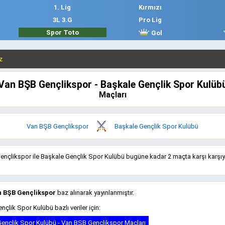
1. Lig
Kırmızı
3L 3.G
Pro Lig
Spor Toto
Gol
Van BŞB Gençlikspor - Başkale Gençlik Spor Kulüb
Maçları
Van BŞB Gençlikspor
Başkale Gençlik Spor Kulübü
nçlikspor ile Başkale Gençlik Spor Kulübü bugüne kadar 2 maçta karşı karşı
 BŞB Gençlikspor
baz alınarak yayınlanmıştır.
nçlik Spor Kulübü bazlı veriler için:
ençlik Spor Kulübü - Van BŞB Gençlikspor Maçları