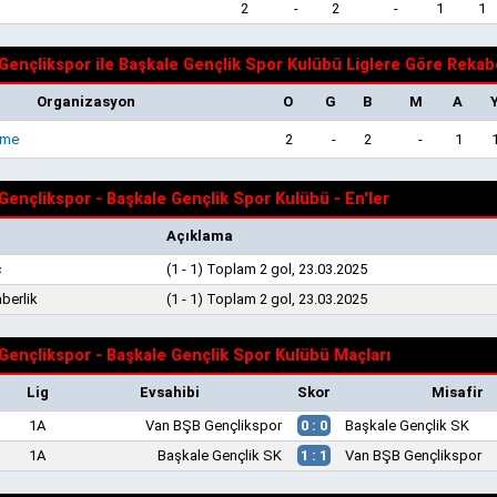
2
-
2
-
1
1
Gençlikspor ile Başkale Gençlik Spor Kulübü Liglere Göre Rekab
Organizasyon
O
G
B
M
A
üme
2
-
2
-
1
Gençlikspor - Başkale Gençlik Spor Kulübü - En'ler
Açıklama
ç
(1 - 1) Toplam 2 gol, 23.03.2025
berlik
(1 - 1) Toplam 2 gol, 23.03.2025
Gençlikspor - Başkale Gençlik Spor Kulübü Maçları
Lig
Evsahibi
Skor
Misafir
1A
Van BŞB Gençlikspor
0 : 0
Başkale Gençlik SK
1A
Başkale Gençlik SK
1 : 1
Van BŞB Gençlikspor