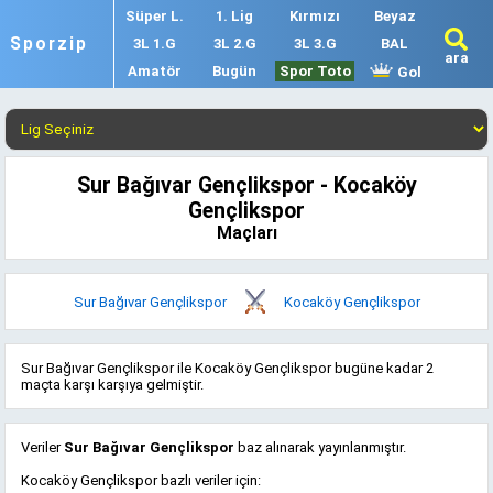
Süper L.
1. Lig
Kırmızı
Beyaz
Sporzip
3L 1.G
3L 2.G
3L 3.G
BAL
ara
Amatör
Bugün
Spor Toto
Gol
Sur Bağıvar Gençlikspor - Kocaköy
Gençlikspor
Maçları
Sur Bağıvar Gençlikspor
Kocaköy Gençlikspor
Sur Bağıvar Gençlikspor ile Kocaköy Gençlikspor bugüne kadar 2
maçta karşı karşıya gelmiştir.
Veriler
Sur Bağıvar Gençlikspor
baz alınarak yayınlanmıştır.
Kocaköy Gençlikspor bazlı veriler için: