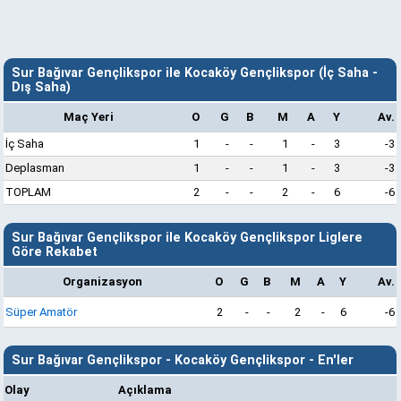
Sur Bağıvar Gençlikspor ile Kocaköy Gençlikspor (İç Saha -
Dış Saha)
Maç Yeri
O
G
B
M
A
Y
Av.
İç Saha
1
-
-
1
-
3
-3
Deplasman
1
-
-
1
-
3
-3
TOPLAM
2
-
-
2
-
6
-6
Sur Bağıvar Gençlikspor ile Kocaköy Gençlikspor Liglere
Göre Rekabet
Organizasyon
O
G
B
M
A
Y
Av.
Süper Amatör
2
-
-
2
-
6
-6
Sur Bağıvar Gençlikspor - Kocaköy Gençlikspor - En'ler
Olay
Açıklama