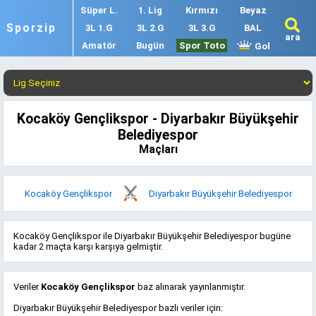
Süper L.
1. Lig
Kırmızı
Beyaz
Sporzip
3L 1.G
3L 2.G
3L 3.G
BAL
ara
Amatör
Bugün
Spor Toto
Gol
Kocaköy Gençlikspor - Diyarbakır Büyükşehir
Belediyespor
Maçları
Kocaköy Gençlikspor
Diyarbakır Büyükşehir Belediyespor
Kocaköy Gençlikspor ile Diyarbakır Büyükşehir Belediyespor bugüne
kadar 2 maçta karşı karşıya gelmiştir.
Veriler
Kocaköy Gençlikspor
baz alınarak yayınlanmıştır.
Diyarbakır Büyükşehir Belediyespor bazlı veriler için: