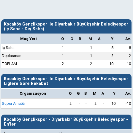
Kocaköy Gençlikspor ile Diyarbakır Büyükşehir Belediyespor
(İç Saha - Dış Saha)
Maç Yeri
O
G
B
M
A
Y
Av.
İç Saha
1
-
-
1
-
8
-8
Deplasman
1
-
-
1
-
2
-2
TOPLAM
2
-
-
2
-
10
-10
Kocaköy Gençlikspor ile Diyarbakır Büyükşehir Belediyespor
Liglere Göre Rekabet
Organizasyon
O
G
B
M
A
Y
Av.
Süper Amatör
2
-
-
2
-
10
-10
Kocaköy Gençlikspor - Diyarbakır Büyükşehir Belediyespor -
En'ler