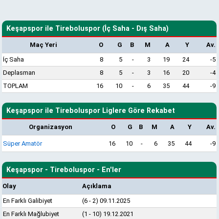
Keşapspor ile Tireboluspor (İç Saha - Dış Saha)
Maç Yeri
O
G
B
M
A
Y
Av.
İç Saha
8
5
-
3
19
24
-5
Deplasman
8
5
-
3
16
20
-4
TOPLAM
16
10
-
6
35
44
-9
Keşapspor ile Tireboluspor Liglere Göre Rekabet
Organizasyon
O
G
B
M
A
Y
Av.
Süper Amatör
16
10
-
6
35
44
-9
Keşapspor - Tireboluspor - En'ler
Olay
Açıklama
En Farklı Galibiyet
(6 - 2) 09.11.2025
En Farklı Mağlubiyet
(1 - 10) 19.12.2021