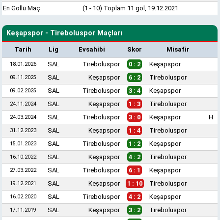
En Gollü Maç
(1 - 10) Toplam 11 gol, 19.12.2021
Keşapspor - Tireboluspor Maçları
Tarih
Lig
Evsahibi
Skor
Misafir
SAL
Tireboluspor
0 : 2
Keşapspor
18.01.2026
SAL
Keşapspor
6 : 2
Tireboluspor
09.11.2025
SAL
Tireboluspor
3 : 4
Keşapspor
09.02.2025
SAL
Keşapspor
1 : 3
Tireboluspor
24.11.2024
SAL
Tireboluspor
3 : 0
Keşapspor
H
24.03.2024
SAL
Keşapspor
1 : 4
Tireboluspor
31.12.2023
SAL
Tireboluspor
1 : 2
Keşapspor
15.01.2023
SAL
Keşapspor
4 : 2
Tireboluspor
16.10.2022
SAL
Tireboluspor
6 : 1
Keşapspor
27.03.2022
SAL
Keşapspor
1 : 10
Tireboluspor
19.12.2021
SAL
Tireboluspor
4 : 2
Keşapspor
16.02.2020
SAL
Keşapspor
3 : 2
Tireboluspor
17.11.2019