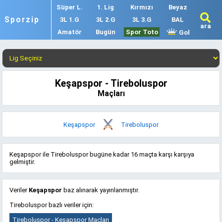
Süper L.
1. Lig
Kırmızı
Beyaz
Sporzip
3L 1.G
3L 2.G
3L 3.G
BAL
ara
Amatör
Bugün
Spor Toto
Gol
Keşapspor - Tireboluspor
Maçları
Keşapspor
Tireboluspor
Keşapspor ile Tireboluspor bugüne kadar 16 maçta karşı karşıya
gelmiştir.
Veriler
Keşapspor
baz alınarak yayınlanmıştır.
Tireboluspor bazlı veriler için:
Tireboluspor - Keşapspor Maçları