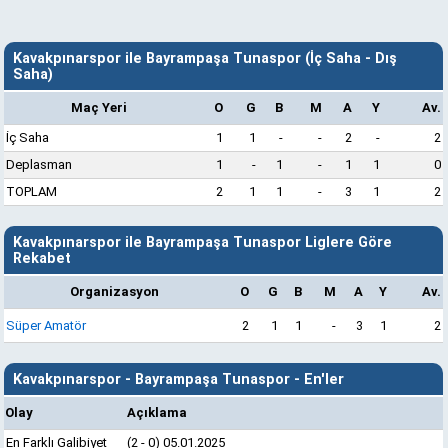
Kavakpınarspor ile Bayrampaşa Tunaspor (İç Saha - Dış
Saha)
Maç Yeri
O
G
B
M
A
Y
Av.
İç Saha
1
1
-
-
2
-
2
Deplasman
1
-
1
-
1
1
0
TOPLAM
2
1
1
-
3
1
2
Kavakpınarspor ile Bayrampaşa Tunaspor Liglere Göre
Rekabet
Organizasyon
O
G
B
M
A
Y
Av.
Süper Amatör
2
1
1
-
3
1
2
Kavakpınarspor - Bayrampaşa Tunaspor - En'ler
Olay
Açıklama
En Farklı Galibiyet
(2 - 0) 05.01.2025