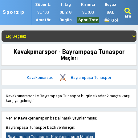
Süper L.
1. Lig
Kırmızı
Beyaz
Sporzip
3L 1.G
3L 2.G
3L 3.G
BAL
ara
Amatör
Bugün
Spor Toto
Gol
Kavakpınarspor - Bayrampaşa Tunaspor
Maçları
Kavakpınarspor
Bayrampaşa Tunaspor
Kavakpınarspor ile Bayrampaşa Tunaspor bugüne kadar 2 maçta karşı
karşıya gelmiştir.
Veriler
Kavakpınarspor
baz alınarak yayınlanmıştır.
Bayrampaşa Tunaspor bazlı veriler için:
Bayrampaşa Tunaspor - Kavakpınarspor Maçları