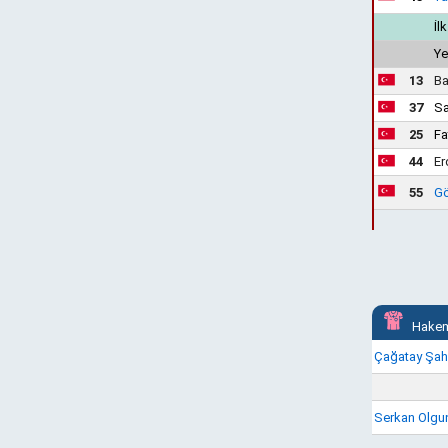
İl
Ye
13
Ba
37
Sa
25
Fa
44
Er
55
Gö
Hakem
Çağatay Şa
Serkan Olgu