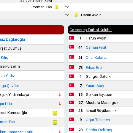
Selçuk Yıldırımkaya
Yemen Taş
89'
Harun Avgın
89'
Gaziantep Futbol Kulübü
1
Harun Avgın
uz Dağlaroğlu
44
Osman Fırat
rşat Duymuş
 Kılıç
61
Onur Kalafat
re Pürselim
73
Erhan Eren
an Yıldız
4
Güngör Öztürk
lga Çavdar
7
Yusuf Atay
lçuk Yıldırımkaya
15
Serkan İşyapan
27
Mustafa Marangoz
ur Utlu
48
İsmail Büyüksolak
sut Kumcuoğlu
9
Uğur Tülümen
men Taş
23
Serdar Deliktaş
kup Ramazan Zorlu