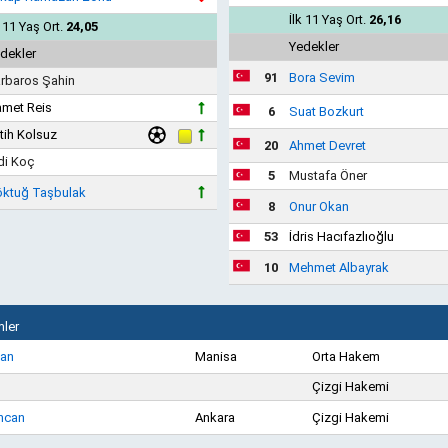
İlk 11 Yaş Ort.
26,16
k 11 Yaş Ort.
24,05
Yedekler
dekler
91
Bora Sevim
rbaros Şahin
met Reis
6
Suat Bozkurt
tih Kolsuz
20
Ahmet Devret
di Koç
5
Mustafa Öner
ktuğ Taşbulak
8
Onur Okan
53
İdris Hacıfazlıoğlu
10
Mehmet Albayrak
ler
han
Manisa
Orta Hakem
Çizgi Hakemi
ncan
Ankara
Çizgi Hakemi