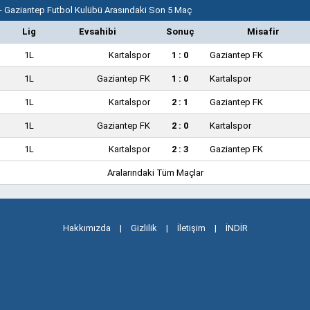
 - Gaziantep Futbol Kulübü Arasındaki Son 5 Maç
Lig
Evsahibi
Sonuç
Misafir
1L
Kartalspor
1 : 0
Gaziantep FK
1L
Gaziantep FK
1 : 0
Kartalspor
1L
Kartalspor
2 : 1
Gaziantep FK
1L
Gaziantep FK
2 : 0
Kartalspor
1L
Kartalspor
2 : 3
Gaziantep FK
Aralarındaki Tüm Maçlar
Hakkımızda
|
Gizlilik
|
İletişim
|
İNDİR