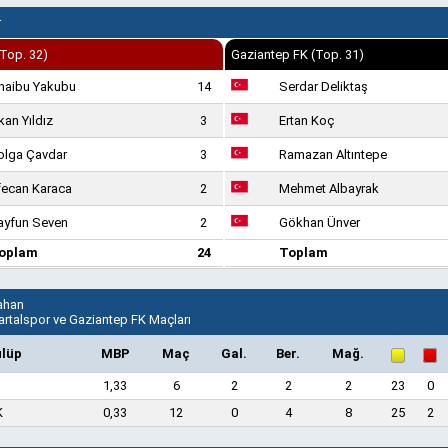
r
(Top. 32)
Gaziantep FK (Top. 31)
haibu Yakubu
14
Serdar Deliktaş
kan Yıldız
3
Ertan Koç
olga Çavdar
3
Ramazan Altıntepe
fecan Karaca
2
Mehmet Albayrak
ayfun Seven
2
Gökhan Ünver
oplam
24
Toplam
ahan
artalspor ve Gaziantep FK Maçları
ulüp
MBP
Maç
Gal.
Ber.
Mağ.
1,33
6
2
2
2
23
0
K
0,33
12
0
4
8
25
2