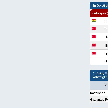
En Golcüle
Kartalspor 
S
O
T
E
T
T
Çağatay Ş
Yönettiği K
K
Kartalspor
Gaziantep F