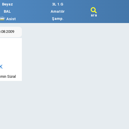
Beyaz
3L 1.G
BAL
Amatör
ara
Şamp.
Asist
0.08.2009
K
min Süral