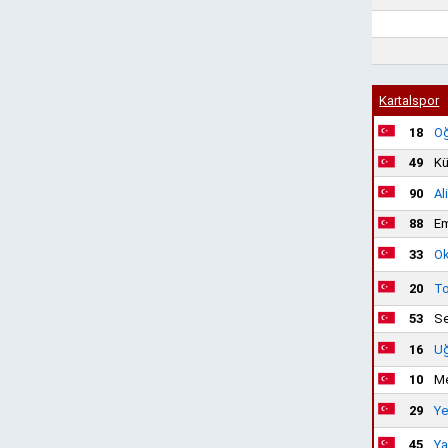
Kartalspor
18
Oğ
49
Kü
90
Ali
88
Em
33
Ok
20
To
53
Se
16
Uğ
10
Me
29
Ye
45
Ya