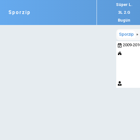
Süper L.
Sporzip
3L 2.G
Bugün
Sporzip
»
2009-20