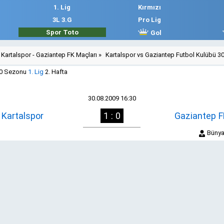
1. Lig
Kırmızı
3L 3.G
Pro Lig
Spor Toto
Gol
Kartalspor - Gaziantep FK Maçları
»
Kartalspor vs Gaziantep Futbol Kulübü 3
10 Sezonu
1. Lig
2. Hafta
30.08.2009 16:30
Kartalspor
1 : 0
Gaziantep F
Bünya