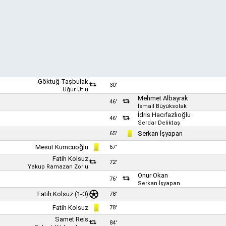
Göktuğ Taşbulak
30'
Uğur Utlu
Mehmet Albayrak
46'
İsmail Büyüksolak
İdris Hacıfazlıoğlu
46'
Serdar Deliktaş
Serkan İşyapan
65'
Mesut Kumcuoğlu
67'
Fatih Kolsuz
72'
Yakup Ramazan Zorlu
Onur Okan
76'
Serkan İşyapan
Fatih Kolsuz (1-0)
78'
Fatih Kolsuz
78'
Samet Reis
84'