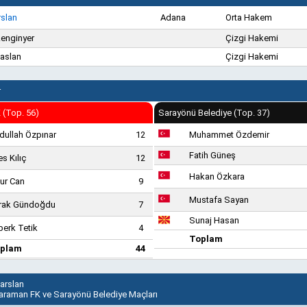
rslan
Adana
Orta Hakem
Zenginyer
Çizgi Hakemi
aaslan
Çizgi Hakemi
r
 (Top. 56)
Sarayönü Belediye (Top. 37)
dullah Özpınar
12
Muhammet Özdemir
Fatih Güneş
s Kılıç
12
Hakan Özkara
ur Can
9
Mustafa Sayan
rak Gündoğdu
7
Sunaj Hasan
berk Tetik
4
Toplam
plam
44
çarslan
Karaman FK ve Sarayönü Belediye Maçları