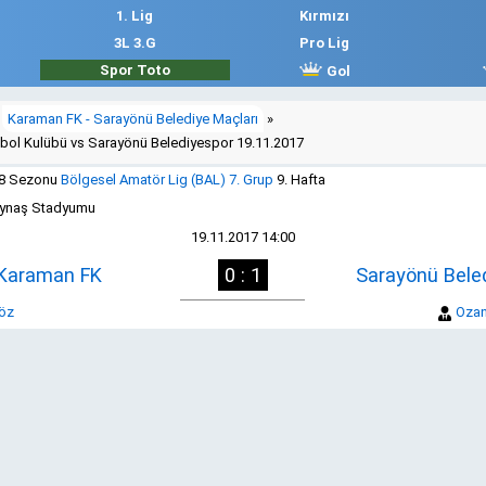
1. Lig
Kırmızı
3L 3.G
Pro Lig
Spor Toto
Gol
Karaman FK - Sarayönü Belediye Maçları
»
bol Kulübü vs Sarayönü Belediyespor 19.11.2017
18 Sezonu
Bölgesel Amatör Lig (BAL) 7. Grup
9. Hafta
ynaş Stadyumu
19.11.2017 14:00
Karaman FK
0 : 1
Sarayönü Bele
öz
Oza