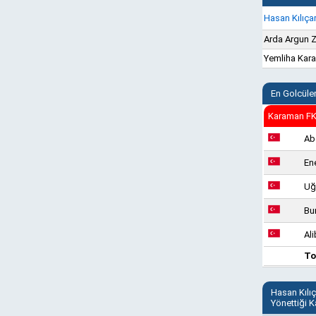
Hasan Kılıça
Arda Argun 
Yemliha Kar
En Golcüle
Karaman FK
Ab
Ene
Uğ
Bu
Ali
To
Hasan Kılı
Yönettiği 