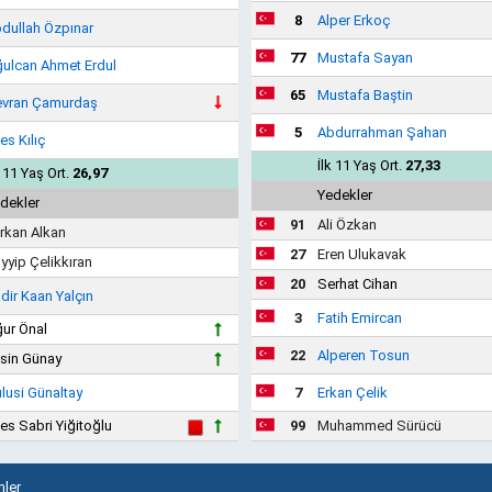
8
Alper Erkoç
dullah Özpınar
77
Mustafa Sayan
ulcan Ahmet Erdul
65
Mustafa Baştin
vran Çamurdaş
5
Abdurrahman Şahan
es Kılıç
İlk 11 Yaş Ort.
27,33
k 11 Yaş Ort.
26,97
Yedekler
dekler
91
Ali Özkan
rkan Alkan
27
Eren Ulukavak
yyip Çelikkıran
20
Serhat Cihan
dir Kaan Yalçın
3
Fatih Emircan
ur Önal
22
Alperen Tosun
sin Günay
lusi Günaltay
7
Erkan Çelik
es Sabri Yiğitoğlu
99
Muhammed Sürücü
ler