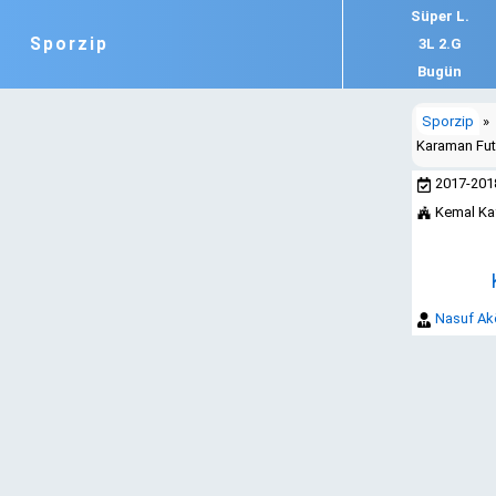
Süper L.
Sporzip
3L 2.G
Bugün
Sporzip
»
Karaman Fut
2017-20
Kemal Ka
Nasuf Ak