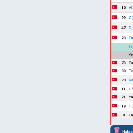
10
Ab
99
Oğ
47
De
23
En
İl
Ye
73
Fu
80
Ta
70
Ka
11
Uğ
21
Ya
19
Hu
8
En
Hakem