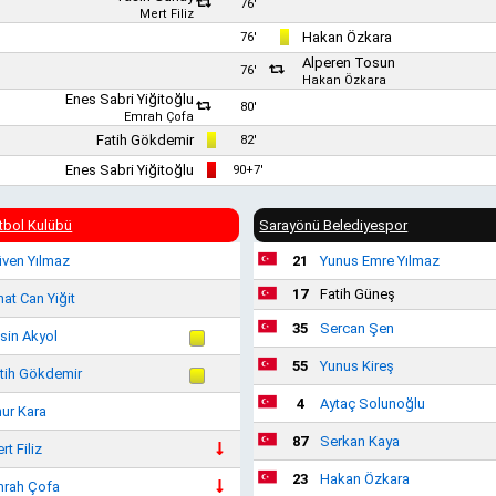
76'
Mert Filiz
Hakan Özkara
76'
Alperen Tosun
76'
Hakan Özkara
Enes Sabri Yiğitoğlu
80'
Emrah Çofa
Fatih Gökdemir
82'
Enes Sabri Yiğitoğlu
90+7'
tbol Kulübü
Sarayönü Belediyespor
ven Yılmaz
21
Yunus Emre Yılmaz
17
Fatih Güneş
hat Can Yiğit
35
Sercan Şen
sin Akyol
55
Yunus Kireş
tih Gökdemir
4
Aytaç Solunoğlu
ur Kara
87
Serkan Kaya
rt Filiz
23
Hakan Özkara
rah Çofa