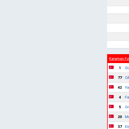
Karaman Fu
1
Gü
77
Ci
42
Ya
4
Fa
5
On
20
Me
37
Em