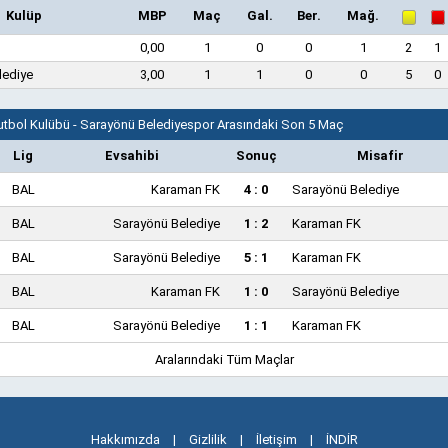
Kulüp
MBP
Maç
Gal.
Ber.
Mağ.
0,00
1
0
0
1
2
1
lediye
3,00
1
1
0
0
5
0
tbol Kulübü - Sarayönü Belediyespor Arasındaki Son 5 Maç
Lig
Evsahibi
Sonuç
Misafir
BAL
Karaman FK
4 : 0
Sarayönü Belediye
BAL
Sarayönü Belediye
1 : 2
Karaman FK
BAL
Sarayönü Belediye
5 : 1
Karaman FK
BAL
Karaman FK
1 : 0
Sarayönü Belediye
BAL
Sarayönü Belediye
1 : 1
Karaman FK
Aralarındaki Tüm Maçlar
Hakkımızda
|
Gizlilik
|
İletişim
|
İNDİR