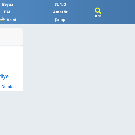
Beyaz
3L 1.G
BAL
Amatör
ara
Şamp.
Asist
diye
n Dombaz