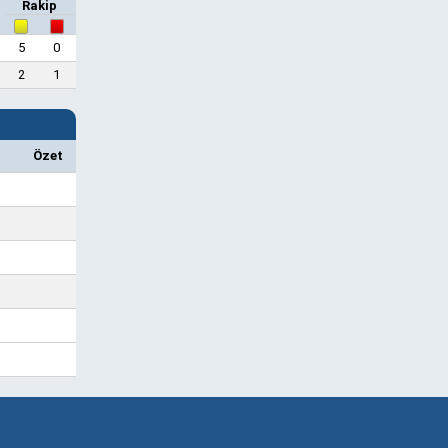
Rakip
5
0
2
1
Özet