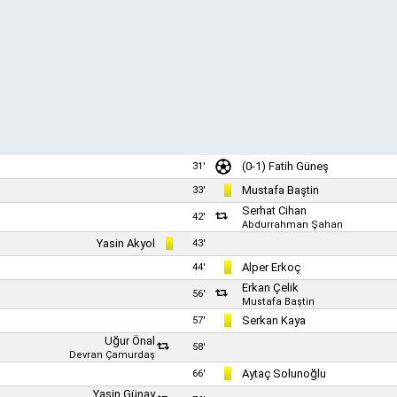
(0-1) Fatih Güneş
31'
Mustafa Baştin
33'
Serhat Cihan
42'
Abdurrahman Şahan
Yasin Akyol
43'
Alper Erkoç
44'
Erkan Çelik
56'
Mustafa Baştin
Serkan Kaya
57'
Uğur Önal
58'
Devran Çamurdaş
Aytaç Solunoğlu
66'
Yasin Günay