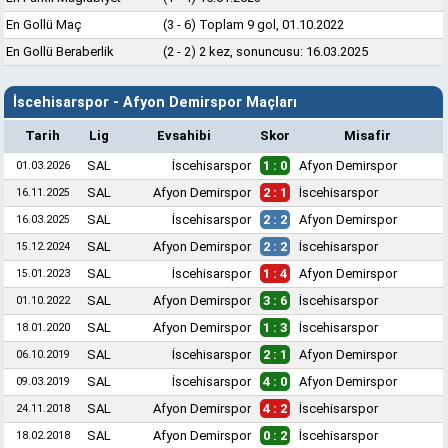
En Gollü Maç
(3 - 6) Toplam 9 gol, 01.10.2022
En Gollü Beraberlik
(2 - 2) 2 kez, sonuncusu: 16.03.2025
İscehisarspor - Afyon Demirspor Maçları
Tarih
Lig
Evsahibi
Skor
Misafir
SAL
İscehisarspor
1 : 0
Afyon Demirspor
01.03.2026
SAL
Afyon Demirspor
2 : 1
İscehisarspor
16.11.2025
SAL
İscehisarspor
2 : 2
Afyon Demirspor
16.03.2025
SAL
Afyon Demirspor
2 : 2
İscehisarspor
15.12.2024
SAL
İscehisarspor
1 : 4
Afyon Demirspor
15.01.2023
SAL
Afyon Demirspor
3 : 6
İscehisarspor
01.10.2022
SAL
Afyon Demirspor
1 : 3
İscehisarspor
18.01.2020
SAL
İscehisarspor
2 : 1
Afyon Demirspor
06.10.2019
SAL
İscehisarspor
4 : 0
Afyon Demirspor
09.03.2019
SAL
Afyon Demirspor
4 : 2
İscehisarspor
24.11.2018
SAL
Afyon Demirspor
0 : 2
İscehisarspor
18.02.2018