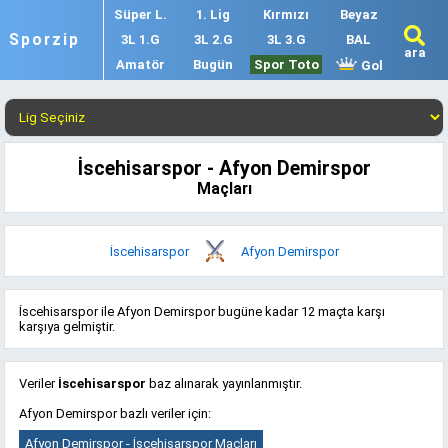
Süper L.
1. Lig
Kırmızı
Beyaz
Sporzip
3L 1.G
3L 2.G
3L 3.G
BAL
ara
Amatör
Bugün
Spor Toto
Gol
İscehisarspor - Afyon Demirspor
Maçları
İscehisarspor
Afyon Demirspor
İscehisarspor ile Afyon Demirspor bugüne kadar 12 maçta karşı
karşıya gelmiştir.
Veriler
İscehisarspor
baz alınarak yayınlanmıştır.
Afyon Demirspor bazlı veriler için:
Afyon Demirspor - İscehisarspor Maçları