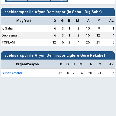
İscehisarspor ile Afyon Demirspor (İç Saha - Dış Saha)
Maç Yeri
O
G
B
M
A
Y
Av.
İç Saha
6
3
1
2
10
9
1
Deplasman
6
3
1
2
16
12
4
TOPLAM
12
6
2
4
26
21
5
İscehisarspor ile Afyon Demirspor Liglere Göre Rekabet
Organizasyon
O
G
B
M
A
Y
Av.
Süper Amatör
12
6
2
4
26
21
5