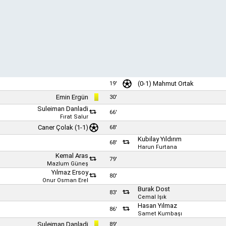
(0-1)
Mahmut Ortak
19'
Emin Ergün
30'
Suleiman Danladi
66'
Fırat Salur
Caner Çolak
(1-1)
68'
Kubilay Yıldırım
68'
Harun Furtana
Kemal Aras
79'
Mazlum Güneş
Yılmaz Ersoy
80'
Onur Osman Erel
Burak Dost
83'
Cemal Işık
Hasan Yılmaz
86'
Samet Kumbaşı
Suleiman Danladi
89'