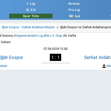
1. Lig
Kırmızı
3L 3.G
Pro Lig
Spor Toto
Gol
Iğdır Esspor - Serhat Ardahan Maçları
»
Iğdır Esspor vs Serhat Ardahanspor
18 Sezonu
Bölgesel Amatör Lig (BAL) 3. Grup
26. Hafta
 Sahası
07.04.2018 12:00
Iğdır Esspor
1 : 1
Serhat Ardah
astan
Me