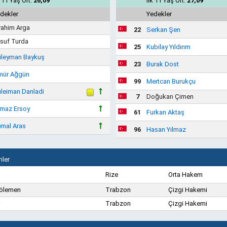
k 11 Yaş Ort.
26,09
İlk 11 Yaş Ort.
27,09
dekler
Yedekler
rahim Arga
22
Serkan Şen
suf Turda
25
Kubilay Yıldırım
leyman Baykuş
23
Burak Dost
ür Ağgün
99
Mertcan Burukçu
leiman Danladi
7
Doğukan Çimen
lmaz Ersoy
61
Furkan Aktaş
mal Aras
96
Hasan Yılmaz
ler
Rize
Orta Hakem
Kölemen
Trabzon
Çizgi Hakemi
Trabzon
Çizgi Hakemi