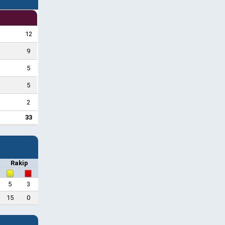
12
9
5
5
2
33
Rakip
5
3
15
0