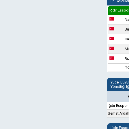
En Golcüle
Iğdır Esspo
Na
Bü
Ca
Mu
Rı
T
Yücel Büyü
Yönettiği I
Iğdır Esspor
Serhat Arda
Iğdır Essp