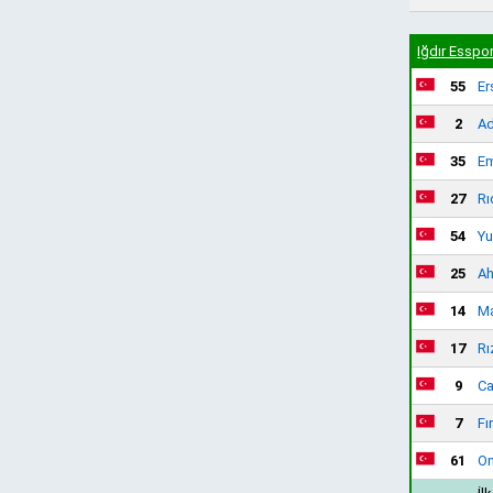
Iğdır Esspo
55
Er
2
Ad
35
Em
27
Rı
54
Yu
25
Ah
14
Ma
17
Rı
9
Ca
7
Fı
61
On