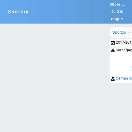
Süper L.
Sporzip
3L 2.G
Bugün
Sporzip
»
2017-20
Karaağaç
Osman K