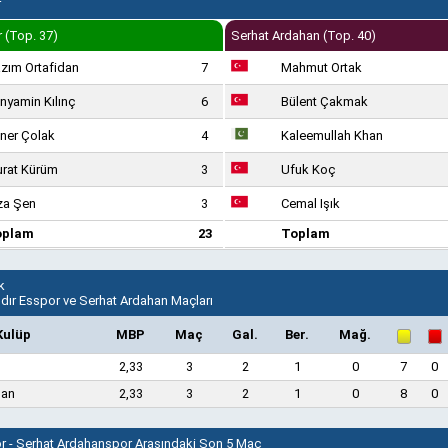
r
r (Top. 37)
Serhat Ardahan (Top. 40)
zım Ortafidan
7
Mahmut Ortak
nyamin Kılınç
6
Bülent Çakmak
ner Çolak
4
Kaleemullah Khan
rat Kürüm
3
Ufuk Koç
za Şen
3
Cemal Işık
oplam
23
Toplam
k
ğdır Esspor ve Serhat Ardahan Maçları
Kulüp
MBP
Maç
Gal.
Ber.
Mağ.
2,33
3
2
1
0
7
0
han
2,33
3
2
1
0
8
0
or - Serhat Ardahanspor Arasındaki Son 5 Maç