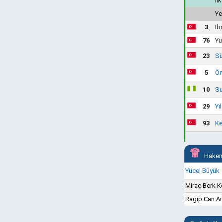
İl
Ye
3
İb
76
Yu
23
Sü
5
Öm
10
Su
29
Yı
93
Ke
Hakem
Yücel Büyük
Miraç Berk 
Ragıp Can Ar