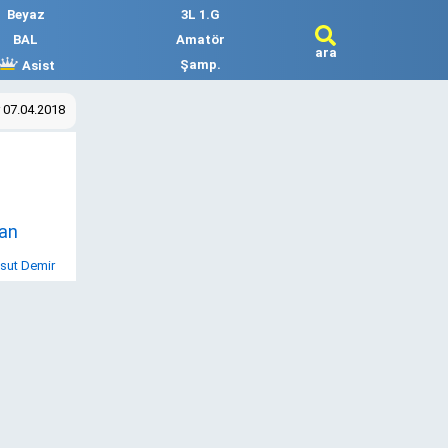
Beyaz
3L 1.G
BAL
Amatör
ara
Şamp.
Asist
 07.04.2018
an
sut Demir