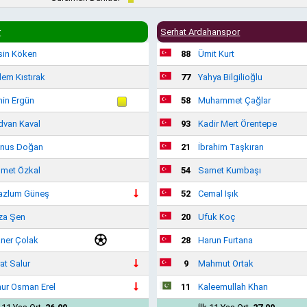
r
Serhat Ardahanspor
sin Köken
88
Ümit Kurt
em Kıstırak
77
Yahya Bilgilioğlu
in Ergün
58
Muhammet Çağlar
dvan Kaval
93
Kadir Mert Örentepe
nus Doğan
21
İbrahim Taşkıran
met Özkal
54
Samet Kumbaşı
zlum Güneş
52
Cemal Işık
za Şen
20
Ufuk Koç
ner Çolak
28
Harun Furtana
rat Salur
9
Mahmut Ortak
ur Osman Erel
11
Kaleemullah Khan