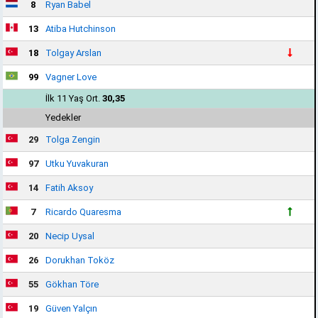
8
Ryan Babel
13
Atiba Hutchinson
18
Tolgay Arslan
99
Vagner Love
İlk 11 Yaş Ort.
30,35
Yedekler
29
Tolga Zengin
97
Utku Yuvakuran
14
Fatih Aksoy
7
Ricardo Quaresma
20
Necip Uysal
26
Dorukhan Toköz
55
Gökhan Töre
19
Güven Yalçın