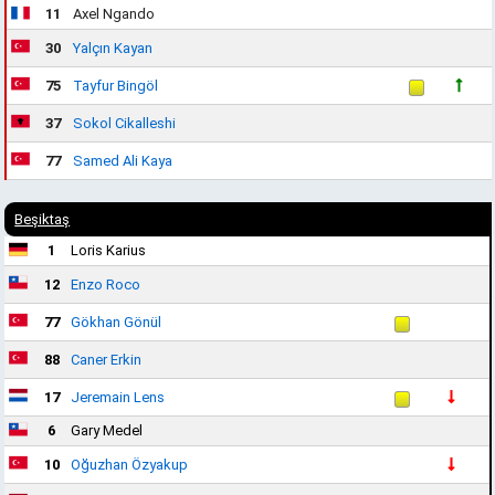
11
Axel Ngando
30
Yalçın Kayan
75
Tayfur Bingöl
37
Sokol Cikalleshi
77
Samed Ali Kaya
Beşiktaş
1
Loris Karius
12
Enzo Roco
77
Gökhan Gönül
88
Caner Erkin
17
Jeremain Lens
6
Gary Medel
10
Oğuzhan Özyakup