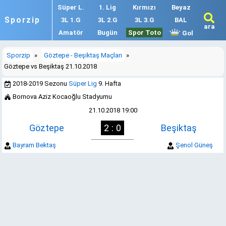
Süper L.
1. Lig
Kırmızı
Beyaz
Sporzip
3L 1.G
3L 2.G
3L 3.G
BAL
ara
Amatör
Bugün
Spor Toto
Gol
Sporzip
»
Göztepe - Beşiktaş Maçları
»
Göztepe vs Beşiktaş 21.10.2018
2018-2019 Sezonu
Süper Lig
9. Hafta
Bornova Aziz Kocaoğlu Stadyumu
21.10.2018 19:00
Göztepe
2 : 0
Beşiktaş
Bayram Bektaş
Şenol Güneş