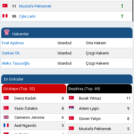
11
Mustafa Pektemek
95
Cyle Larin
Hakemler
Fırat Aydınus
İstanbul
Orta Hakem
Serkan Ok
İstanbul
Çizgi Hakemi
Aleks Taşcıoğlu
İstanbul
Çizgi Hakemi
En Golcüler
Göztepe (Top. 52)
Beşiktaş (Top. 69)
Deniz Kadah
8
Burak Yılmaz
11
Yasin Öztekin
8
Adem Ljajic
9
Cameron Jerome
6
Güven Yalçın
8
Axel Ngando
5
Mustafa Pektemek
5