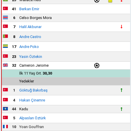
41
Berkan Emir
6
Celso Borges Mora
7
Halil Akbunar
8
Andre Castro
17
Andre Poko
23
Yasin Öztekin
32
Cameron Jerome
İlk 11 Yaş Ort.
30,30
Yedekler
1
Göktuğ Bakırbaş
4
Hakan Çinemre
44
Kadu
5
Alpaslan Öztürk
10
Yoan Gouffran