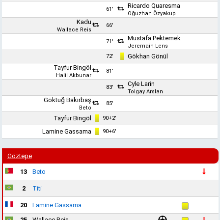
Ricardo Quaresma
61'
Oğuzhan Özyakup
Kadu
66'
Wallace Reis
Mustafa Pektemek
71'
Jeremain Lens
Gökhan Gönül
72'
Tayfur Bingöl
81'
Halil Akbunar
Cyle Larin
83'
Tolgay Arslan
Göktuğ Bakırbaş
85'
Beto
Tayfur Bingöl
90+2'
Lamine Gassama
90+6'
Göztepe
13
Beto
2
Titi
20
Lamine Gassama
25
Wallace Reis