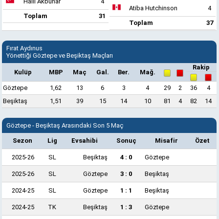
Halil Akbunar
4
Atiba Hutchinson
4
Toplam
31
Toplam
37
Fırat Aydınus
Yönettiği Göztepe ve Beşiktaş Maçları
Rakip
Kulüp
MBP
Maç
Gal.
Ber.
Mağ.
Göztepe
1,62
13
6
3
4
29
2
36
4
Beşiktaş
1,51
39
15
14
10
81
4
82
14
Göztepe - Beşiktaş Arasındaki Son 5 Maç
Sezon
Lig
Evsahibi
Sonuç
Misafir
Özet
2025-26
SL
Beşiktaş
4 : 0
Göztepe
2025-26
SL
Göztepe
3 : 0
Beşiktaş
2024-25
SL
Göztepe
1 : 1
Beşiktaş
2024-25
TK
Beşiktaş
1 : 3
Göztepe