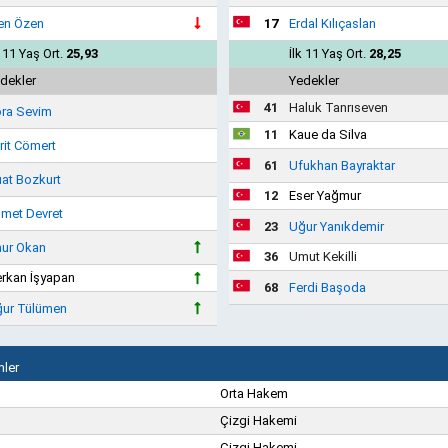
en Özen
17
Erdal Kılıçaslan
k 11 Yaş Ort.
25,93
İlk 11 Yaş Ort.
28,25
dekler
Yedekler
41
Haluk Tanrıseven
ra Sevim
11
Kaue da Silva
rit Cömert
61
Ufukhan Bayraktar
at Bozkurt
12
Eser Yağmur
met Devret
23
Uğur Yanıkdemir
ur Okan
36
Umut Kekilli
rkan İşyapan
68
Ferdi Başoda
ur Tülümen
ler
Orta Hakem
Çizgi Hakemi
Çizgi Hakemi