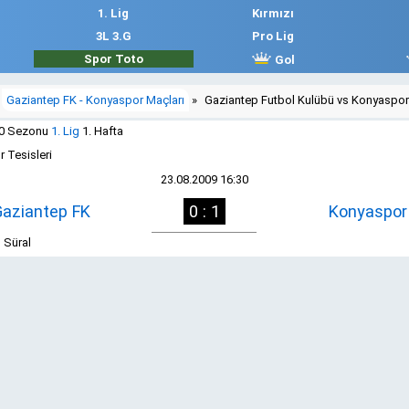
1. Lig
Kırmızı
3L 3.G
Pro Lig
Spor Toto
Gol
Gaziantep FK - Konyaspor Maçları
»
Gaziantep Futbol Kulübü vs Konyaspor
10 Sezonu
1. Lig
1. Hafta
 Tesisleri
23.08.2009 16:30
aziantep FK
0 : 1
Konyaspor
 Süral