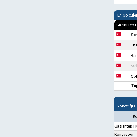
En Golcüle
Gaziantep F
Ser
Ert
Ram
Meh
Gö
To
Yönettiği 
K
Gaziantep F
Konyaspor