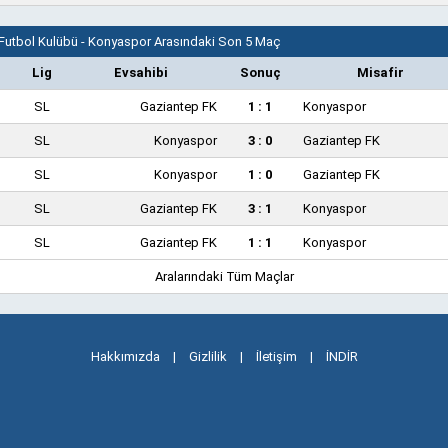
Futbol Kulübü - Konyaspor Arasındaki Son 5 Maç
Lig
Evsahibi
Sonuç
Misafir
SL
Gaziantep FK
1 : 1
Konyaspor
SL
Konyaspor
3 : 0
Gaziantep FK
SL
Konyaspor
1 : 0
Gaziantep FK
SL
Gaziantep FK
3 : 1
Konyaspor
SL
Gaziantep FK
1 : 1
Konyaspor
Aralarındaki Tüm Maçlar
Hakkımızda
|
Gizlilik
|
İletişim
|
İNDİR