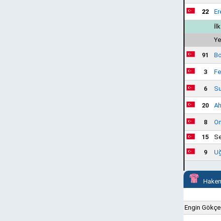
22
Er
İl
Ye
91
Bo
3
Fe
6
Su
20
Ah
8
On
15
Se
9
Uğ
Hakem
Engin Gökçe