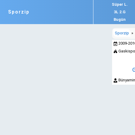
Süper L.
Sporzip
3L 2.G
Bugün
Sporzip
»
2009-20
Gaskispor
G
Bünyamin