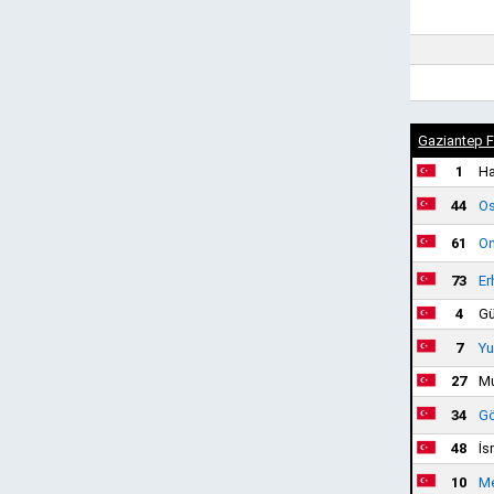
Gaziantep F
1
Ha
44
Os
61
On
73
Er
4
Gü
7
Yu
27
Mu
34
Gö
48
İs
10
Me