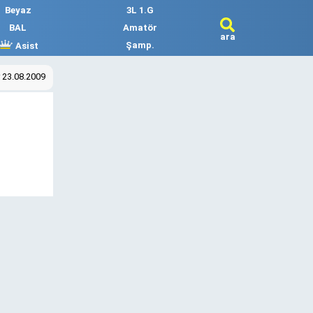
Beyaz
3L 1.G
BAL
Amatör
ara
Şamp.
Asist
 23.08.2009