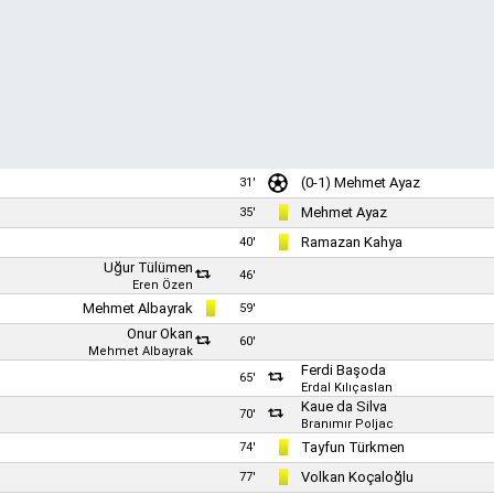
(0-1)
Mehmet Ayaz
31'
Mehmet Ayaz
35'
Ramazan Kahya
40'
Uğur Tülümen
46'
Eren Özen
Mehmet Albayrak
59'
Onur Okan
60'
Mehmet Albayrak
Ferdi Başoda
65'
Erdal Kılıçaslan
Kaue da Silva
70'
Branımır Poljac
Tayfun Türkmen
74'
Volkan Koçaloğlu
77'