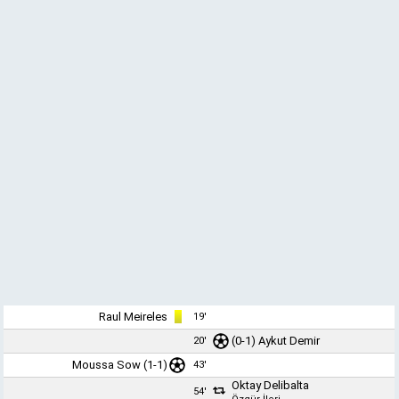
Raul Meireles
19'
(0-1)
Aykut Demir
20'
Moussa Sow
(1-1)
43'
Oktay Delibalta
54'