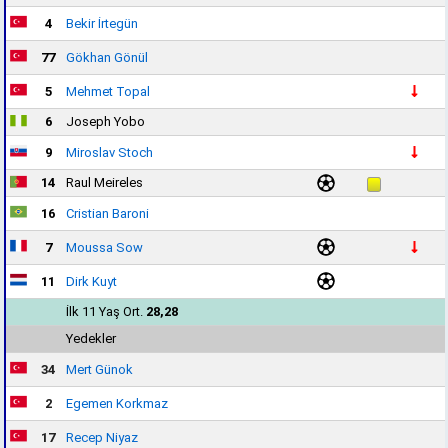
4
Bekir İrtegün
77
Gökhan Gönül
5
Mehmet Topal
6
Joseph Yobo
9
Miroslav Stoch
14
Raul Meireles
16
Cristian Baroni
7
Moussa Sow
11
Dirk Kuyt
İlk 11 Yaş Ort.
28,28
Yedekler
34
Mert Günok
2
Egemen Korkmaz
17
Recep Niyaz