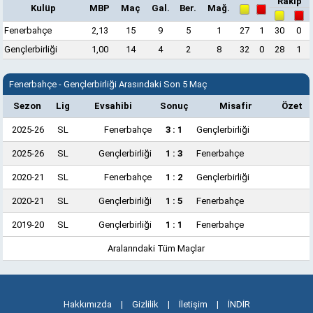
Rakip
Kulüp
MBP
Maç
Gal.
Ber.
Mağ.
Fenerbahçe
2,13
15
9
5
1
27
1
30
0
Gençlerbirliği
1,00
14
4
2
8
32
0
28
1
Fenerbahçe - Gençlerbirliği Arasındaki Son 5 Maç
Sezon
Lig
Evsahibi
Sonuç
Misafir
Özet
2025-26
SL
Fenerbahçe
3 : 1
Gençlerbirliği
2025-26
SL
Gençlerbirliği
1 : 3
Fenerbahçe
2020-21
SL
Fenerbahçe
1 : 2
Gençlerbirliği
2020-21
SL
Gençlerbirliği
1 : 5
Fenerbahçe
2019-20
SL
Gençlerbirliği
1 : 1
Fenerbahçe
Aralarındaki Tüm Maçlar
Hakkımızda
|
Gizlilik
|
İletişim
|
İNDİR