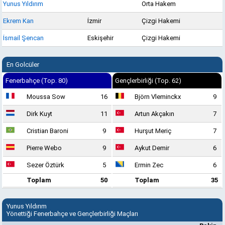
Yunus Yıldırım
Orta Hakem
Ekrem Kan
İzmir
Çizgi Hakemi
İsmail Şencan
Eskişehir
Çizgi Hakemi
En Golcüler
Fenerbahçe (Top. 80)
Gençlerbirliği (Top. 62)
Moussa Sow
16
Björn Vleminckx
9
Dirk Kuyt
11
Artun Akçakın
7
Cristian Baroni
9
Hurşut Meriç
7
Pierre Webo
9
Aykut Demir
6
Sezer Öztürk
5
Ermin Zec
6
Toplam
50
Toplam
35
Yunus Yıldırım
Yönettiği Fenerbahçe ve Gençlerbirliği Maçları