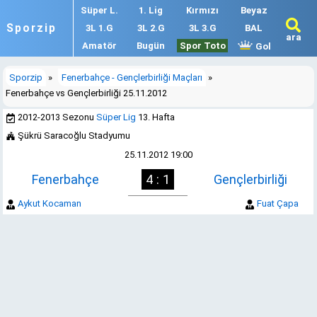
Süper L.
1. Lig
Kırmızı
Beyaz
Sporzip
3L 1.G
3L 2.G
3L 3.G
BAL
ara
Amatör
Bugün
Spor Toto
Gol
Sporzip
»
Fenerbahçe - Gençlerbirliği Maçları
»
Fenerbahçe vs Gençlerbirliği 25.11.2012
2012-2013 Sezonu
Süper Lig
13. Hafta
Şükrü Saracoğlu Stadyumu
25.11.2012 19:00
Fenerbahçe
4 : 1
Gençlerbirliği
Aykut Kocaman
Fuat Çapa