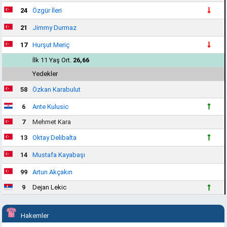
24
Özgür İleri
21
Jimmy Durmaz
17
Hurşut Meriç
İlk 11 Yaş Ort.
26,66
Yedekler
58
Özkan Karabulut
6
Ante Kulusic
7
Mehmet Kara
13
Oktay Delibalta
14
Mustafa Kayabaşı
99
Artun Akçakın
9
Dejan Lekic
Hakemler