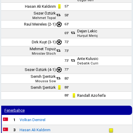
Özgür İleri
Hasan Ali Kaldırım
57'
Sezer Öztürk
58'
Mehmet Topal
Raul Meireles (2-1)
63'
Dejan Lekic
69'
Hurşut Meriç
Dirk Kuyt
(3-1)
72'
Mehmet Topuz
73'
Miroslav Stoch
Ante Kulusic
73'
Debatik Curri
Sezer Öztürk
(4-1)
77'
Semih Şentürk
80'
Moussa Sow
Semih Şentürk
88'
Randall Azofeifa
88'
Fenerbahçe
1
Volkan Demirel
3
Hasan Ali Kaldırım