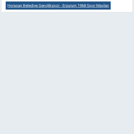
Horasan Belediye Gençlikspor - Erzurum 1968 Spor Maçları