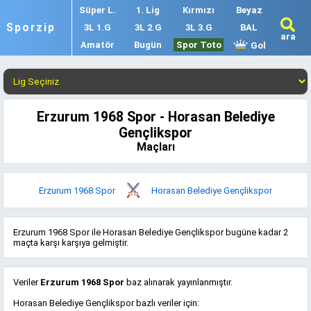
Süper L.
1. Lig
Kırmızı
Beyaz
Sporzip
3L 1.G
3L 2.G
3L 3.G
BAL
ara
Amatör
Bugün
Spor Toto
Gol
Erzurum 1968 Spor - Horasan Belediye
Gençlikspor
Maçları
Erzurum 1968 Spor
Horasan Belediye Gençlikspor
Erzurum 1968 Spor ile Horasan Belediye Gençlikspor bugüne kadar 2
maçta karşı karşıya gelmiştir.
Veriler
Erzurum 1968 Spor
baz alınarak yayınlanmıştır.
Horasan Belediye Gençlikspor bazlı veriler için: