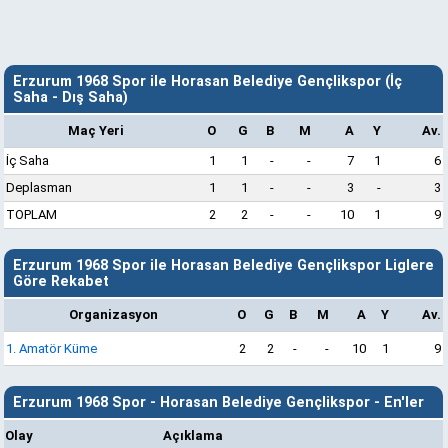
Erzurum 1968 Spor ile Horasan Belediye Gençlikspor (İç
Saha - Dış Saha)
Maç Yeri
O
G
B
M
A
Y
Av.
İç Saha
1
1
-
-
7
1
6
Deplasman
1
1
-
-
3
-
3
TOPLAM
2
2
-
-
10
1
9
Erzurum 1968 Spor ile Horasan Belediye Gençlikspor Liglere
Göre Rekabet
Organizasyon
O
G
B
M
A
Y
Av.
1. Amatör Küme
2
2
-
-
10
1
9
Erzurum 1968 Spor - Horasan Belediye Gençlikspor - En'ler
Olay
Açıklama