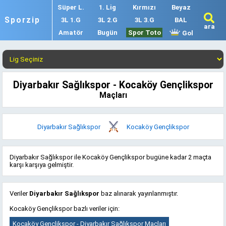
Süper L.
1. Lig
Kırmızı
Beyaz
Sporzip
3L 1.G
3L 2.G
3L 3.G
BAL
ara
Amatör
Bugün
Spor Toto
Gol
Diyarbakır Sağlıkspor - Kocaköy Gençlikspor
Maçları
Diyarbakır Sağlıkspor
Kocaköy Gençlikspor
Diyarbakır Sağlıkspor ile Kocaköy Gençlikspor bugüne kadar 2 maçta
karşı karşıya gelmiştir.
Veriler
Diyarbakır Sağlıkspor
baz alınarak yayınlanmıştır.
Kocaköy Gençlikspor bazlı veriler için:
Kocaköy Gençlikspor - Diyarbakır Sağlıkspor Maçları