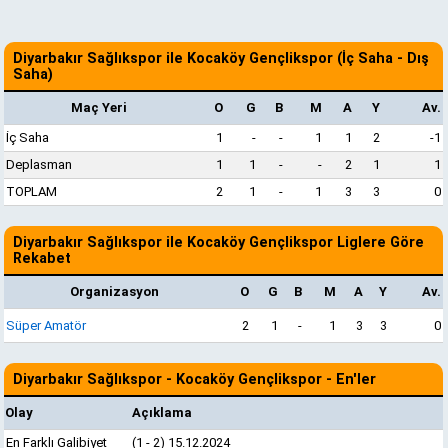
Diyarbakır Sağlıkspor ile Kocaköy Gençlikspor (İç Saha - Dış
Saha)
Maç Yeri
O
G
B
M
A
Y
Av.
İç Saha
1
-
-
1
1
2
-1
Deplasman
1
1
-
-
2
1
1
TOPLAM
2
1
-
1
3
3
0
Diyarbakır Sağlıkspor ile Kocaköy Gençlikspor Liglere Göre
Rekabet
Organizasyon
O
G
B
M
A
Y
Av.
Süper Amatör
2
1
-
1
3
3
0
Diyarbakır Sağlıkspor - Kocaköy Gençlikspor - En'ler
Olay
Açıklama
En Farklı Galibiyet
(1 - 2) 15.12.2024