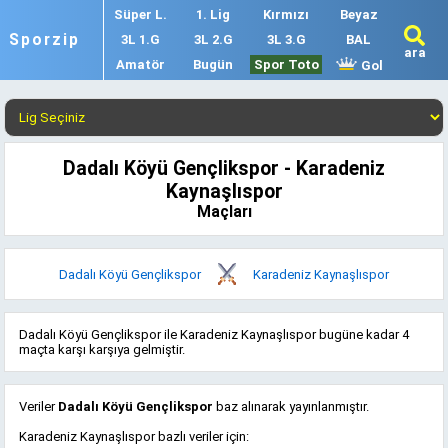
Süper L.
1. Lig
Kırmızı
Beyaz
Sporzip
3L 1.G
3L 2.G
3L 3.G
BAL
ara
Amatör
Bugün
Spor Toto
Gol
Dadalı Köyü Gençlikspor - Karadeniz
Kaynaşlıspor
Maçları
Dadalı Köyü Gençlikspor
Karadeniz Kaynaşlıspor
Dadalı Köyü Gençlikspor ile Karadeniz Kaynaşlıspor bugüne kadar 4
maçta karşı karşıya gelmiştir.
Veriler
Dadalı Köyü Gençlikspor
baz alınarak yayınlanmıştır.
Karadeniz Kaynaşlıspor bazlı veriler için: