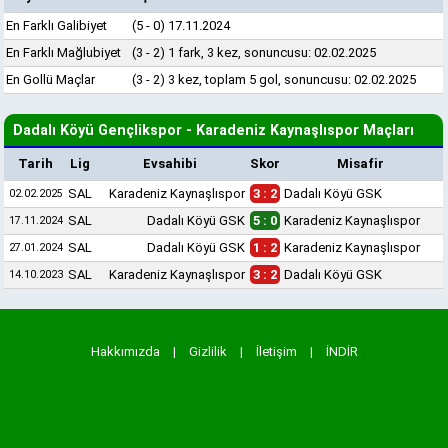
En Farklı Galibiyet
(5 - 0) 17.11.2024
En Farklı Mağlubiyet
(3 - 2) 1 fark, 3 kez, sonuncusu: 02.02.2025
En Gollü Maçlar
(3 - 2) 3 kez, toplam 5 gol, sonuncusu: 02.02.2025
Dadalı Köyü Gençlikspor - Karadeniz Kaynaşlıspor Maçları
Tarih
Lig
Evsahibi
Skor
Misafir
SAL
Karadeniz Kaynaşlıspor
3 : 2
Dadalı Köyü GSK
02.02.2025
SAL
Dadalı Köyü GSK
5 : 0
Karadeniz Kaynaşlıspor
17.11.2024
SAL
Dadalı Köyü GSK
1 : 2
Karadeniz Kaynaşlıspor
27.01.2024
SAL
Karadeniz Kaynaşlıspor
3 : 2
Dadalı Köyü GSK
14.10.2023
Hakkımızda
|
Gizlilik
|
İletişim
|
İNDİR