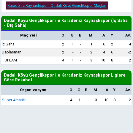
Karadeniz Kaynaşlıspor - Dadalı Köyü Gençlikspor Maçları
Dadalı Köyü Gençlikspor ile Karadeniz Kaynaşlıspor (İç Saha
- Dış Saha)
Maç Yeri
O
G
B
M
A
Y
Av.
İç Saha
2
1
-
1
6
2
4
Deplasman
2
-
-
2
4
6
-2
TOPLAM
4
1
-
3
10
8
2
Dadalı Köyü Gençlikspor ile Karadeniz Kaynaşlıspor Liglere
Göre Rekabet
Organizasyon
O
G
B
M
A
Y
Av.
Süper Amatör
4
1
-
3
10
8
2