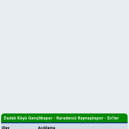
Dadalı Köyü Gençlikspor - Karadeniz Kaynaşlıspor - En'ler
Olay
Açıklama