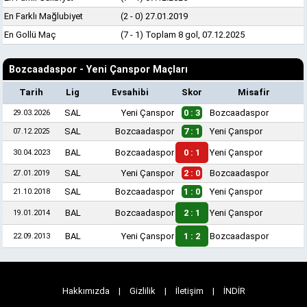
En Farklı Mağlubiyet
(2 - 0) 27.01.2019
En Gollü Maç
(7 - 1) Toplam 8 gol, 07.12.2025
Bozcaadaspor - Yeni Çanspor Maçları
Tarih
Lig
Evsahibi
Skor
Misafir
SAL
Yeni Çanspor
0 : 3
Bozcaadaspor
29.03.2026
SAL
Bozcaadaspor
7 : 1
Yeni Çanspor
07.12.2025
BAL
Bozcaadaspor
0 : 1
Yeni Çanspor
30.04.2023
SAL
Yeni Çanspor
2 : 0
Bozcaadaspor
27.01.2019
SAL
Bozcaadaspor
1 : 0
Yeni Çanspor
21.10.2018
BAL
Bozcaadaspor
2 : 1
Yeni Çanspor
19.01.2014
BAL
Yeni Çanspor
1 : 2
Bozcaadaspor
22.09.2013
Hakkımızda
|
Gizlilik
|
İletişim
|
İNDİR