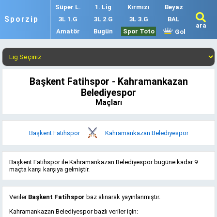
Süper L.
1. Lig
Kırmızı
Beyaz
Sporzip
3L 1.G
3L 2.G
3L 3.G
BAL
ara
Amatör
Bugün
Spor Toto
Gol
Başkent Fatihspor - Kahramankazan
Belediyespor
Maçları
Başkent Fatihspor
Kahramankazan Belediyespor
Başkent Fatihspor ile Kahramankazan Belediyespor bugüne kadar 9
maçta karşı karşıya gelmiştir.
Veriler
Başkent Fatihspor
baz alınarak yayınlanmıştır.
Kahramankazan Belediyespor bazlı veriler için: