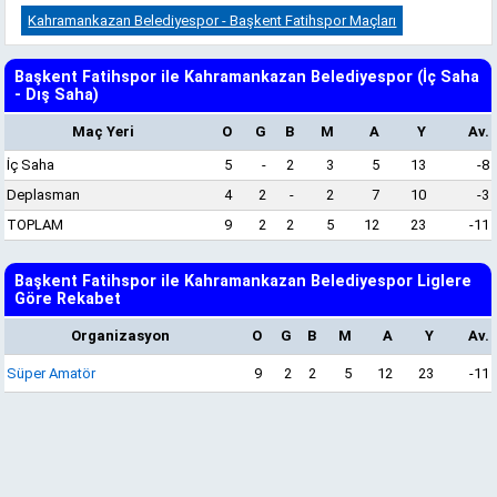
Kahramankazan Belediyespor - Başkent Fatihspor Maçları
Başkent Fatihspor ile Kahramankazan Belediyespor (İç Saha
- Dış Saha)
Maç Yeri
O
G
B
M
A
Y
Av.
İç Saha
5
-
2
3
5
13
-8
Deplasman
4
2
-
2
7
10
-3
TOPLAM
9
2
2
5
12
23
-11
Başkent Fatihspor ile Kahramankazan Belediyespor Liglere
Göre Rekabet
Organizasyon
O
G
B
M
A
Y
Av.
Süper Amatör
9
2
2
5
12
23
-11