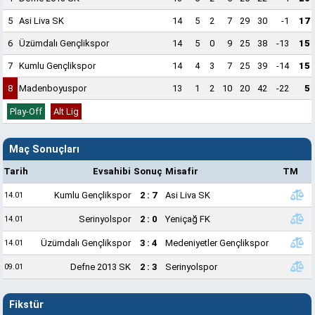
5
Asi Liva SK
14
5
2
7
29
30
-1
17
6
Üzümdalı Gençlikspor
14
5
0
9
25
38
-13
15
7
Kumlu Gençlikspor
14
4
3
7
25
39
-14
15
8
Madenboyuspor
13
1
2
10
20
42
-22
5
Play-Off
Alt Lig
Maç Sonuçları
Tarih
Evsahibi
Sonuç
Misafir
TM
Kumlu Gençlikspor
2 : 7
Asi Liva SK
14.01
Serinyolspor
2 : 0
Yeniçağ FK
14.01
Üzümdalı Gençlikspor
3 : 4
Medeniyetler Gençlikspor
14.01
Defne 2013 SK
2 : 3
Serinyolspor
09.01
Fikstür