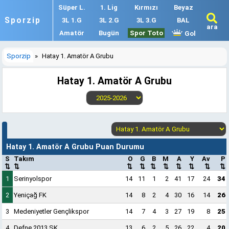
Süper L.
1. Lig
Kırmızı
Beyaz
Sporzip
3L 1.G
3L 2.G
3L 3.G
BAL
ara
Amatör
Bugün
Spor Toto
Gol
Sporzip
»
Hatay 1. Amatör A Grubu
Hatay 1. Amatör A Grubu
Hatay 1. Amatör A Grubu Puan Durumu
S
Takım
O
G
B
M
A
Y
Av
P
⇅
⇅
⇅
⇅
⇅
⇅
⇅
⇅
⇅
⇅
1
Serinyolspor
14
11
1
2
41
17
24
34
2
Yeniçağ FK
14
8
2
4
30
16
14
26
3
Medeniyetler Gençlikspor
14
7
4
3
27
19
8
25
4
Defne 2013 SK
13
6
2
5
26
22
4
20