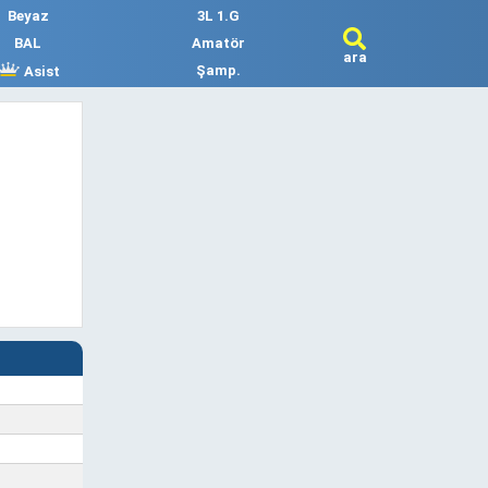
Beyaz
3L 1.G
BAL
Amatör
ara
Şamp.
Asist