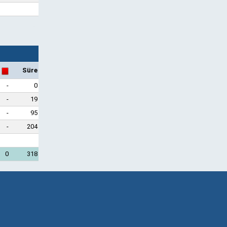
Süre
-
0
-
19
-
95
-
204
0
318