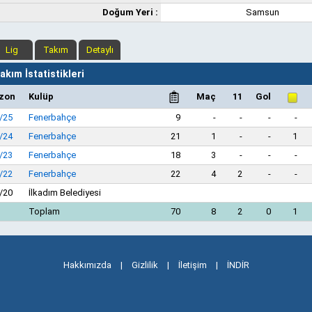
Doğum Yeri :
Samsun
Lig
Takım
Detaylı
kım İstatistikleri
zon
Kulüp
Maç
11
Gol
/25
Fenerbahçe
9
-
-
-
-
/24
Fenerbahçe
21
1
-
-
1
/23
Fenerbahçe
18
3
-
-
-
/22
Fenerbahçe
22
4
2
-
-
/20
İlkadım Belediyesi
Toplam
70
8
2
0
1
Hakkımızda
|
Gizlilik
|
İletişim
|
İNDİR