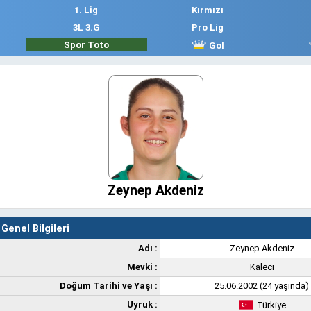
1. Lig
Kırmızı
3L 3.G
Pro Lig
Spor Toto
Gol
Zeynep Akdeniz
Genel Bilgileri
Adı :
Zeynep Akdeniz
Mevki :
Kaleci
Doğum Tarihi ve Yaşı :
25.06.2002 (24 yaşında)
Uyruk :
Türkiye