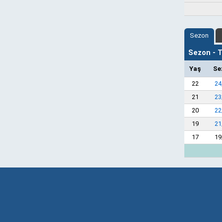
Sezon
Sezon - Ta
Yaş
Se
22
24
21
23
20
22
19
21
17
19