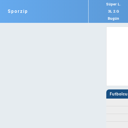
Süper L.
Sporzip
3L 2.G
Bugün
Futbolcu 