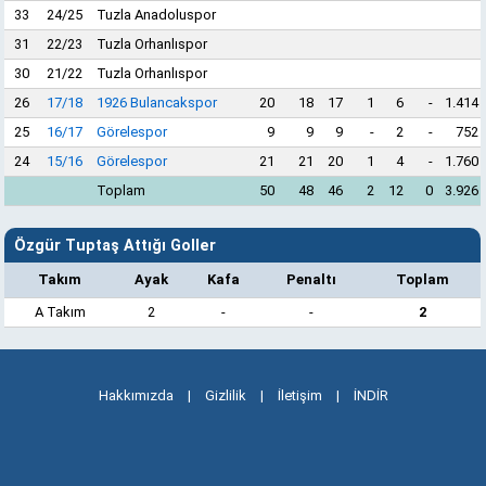
33
24/25
Tuzla Anadoluspor
31
22/23
Tuzla Orhanlıspor
30
21/22
Tuzla Orhanlıspor
26
17/18
1926 Bulancakspor
20
18
17
1
6
-
1.414
25
16/17
Görelespor
9
9
9
-
2
-
752
24
15/16
Görelespor
21
21
20
1
4
-
1.760
Toplam
50
48
46
2
12
0
3.926
Özgür Tuptaş Attığı Goller
Takım
Ayak
Kafa
Penaltı
Toplam
A Takım
2
-
-
2
Hakkımızda
|
Gizlilik
|
İletişim
|
İNDİR