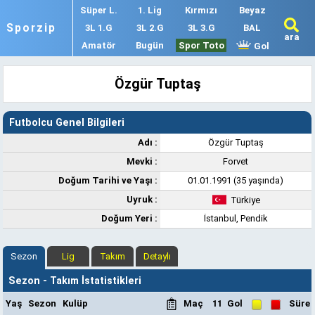
Süper L.
1. Lig
Kırmızı
Beyaz
Sporzip
3L 1.G
3L 2.G
3L 3.G
BAL
ara
Amatör
Bugün
Spor Toto
Gol
Özgür Tuptaş
Futbolcu Genel Bilgileri
Adı :
Özgür Tuptaş
Mevki :
Forvet
Doğum Tarihi ve Yaşı :
01.01.1991 (35 yaşında)
Uyruk :
Türkiye
Doğum Yeri :
İstanbul, Pendik
Sezon
Lig
Takım
Detaylı
Sezon - Takım İstatistikleri
Yaş
Sezon
Kulüp
Maç
11
Gol
Süre