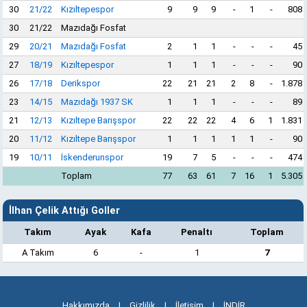
30
21/22
Kızıltepespor
9
9
9
-
1
-
808
30
21/22
Mazıdağı Fosfat
29
20/21
Mazıdağı Fosfat
2
1
1
-
-
-
45
27
18/19
Kızıltepespor
1
1
1
-
-
-
90
26
17/18
Derikspor
22
21
21
2
8
-
1.878
23
14/15
Mazıdağı 1937 SK
1
1
1
-
-
-
89
21
12/13
Kızıltepe Barışspor
22
22
22
4
6
1
1.831
20
11/12
Kızıltepe Barışspor
1
1
1
1
1
-
90
19
10/11
İskenderunspor
19
7
5
-
-
-
474
Toplam
77
63
61
7
16
1
5.305
İlhan Çelik Attığı Goller
Takım
Ayak
Kafa
Penaltı
Toplam
A Takım
6
-
1
7
Hakkımızda
|
Gizlilik
|
İletişim
|
İNDİR