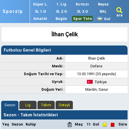
Süper L.
1. Lig
Kırmızı
Beyaz
Sporzip
3L 1.G
3L 2.G
3L 3.G
BAL
ara
Amatör
Bugün
Spor Toto
Gol
İlhan Çelik
Futbolcu Genel Bilgileri
Adı :
İlhan Çelik
Mevki :
Defans
Doğum Tarihi ve Yaşı :
13.03.1991 (35 yaşında)
Uyruk :
Türkiye
Doğum Yeri :
Mardin, Savur
Sezon
Lig
Takım
Detaylı
Sezon - Takım İstatistikleri
Yaş
Sezon
Kulüp
Maç
11
Gol
Süre