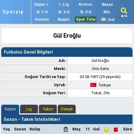
Süper L.
1. Lig
Kırmızı
Beyaz
Sporzip
3L 1.G
3L 2.G
3L 3.G
BAL
ara
Amatör
Bugün
Spor Toto
Gol
Gül Eroğlu
Futbolcu Genel Bilgileri
Adı :
Gül Eroğlu
Mevki :
Orta Saha
Doğum Tarihi ve Yaşı :
03.08.1997 (29 yaşında)
Uyruk :
Türkiye
Doğum Yeri :
Tokat, Zile
Sezon
Lig
Takım
Detaylı
Sezon - Takım İstatistikleri
Yaş
Sezon
Kulüp
Maç
11
Gol
Süre