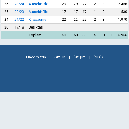
26
23/24
Ataşehir Bld.
29
29
27
2
3
-
2.456
25
22/23
Ataşehir Bld.
17
17
17
1
2
-
1.530
24
21/22
Kireçburnu
22
22
22
2
3
-
1.970
20
17/18
Beşiktaş
Toplam
68
68
66
5
8
0
5.956
Hakkımızda
|
Gizlilik
|
İletişim
|
İNDİR