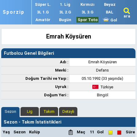
Süper L.
1. Lig
Kırmızı
Beyaz
Sporzip
3L 1.G
3L 2.G
3L 3.G
BAL
ara
Amatör
Bugün
Spor Toto
Gol
Emrah Köysüren
Futbolcu Genel Bilgileri
Adı :
Emrah Köysüren
Mevki :
Defans
Doğum Tarihi ve Yaşı :
05.10.1992 (33 yaşında)
Uyruk :
Türkiye
Doğum Yeri :
Bingöl
Sezon
Lig
Takım
Detaylı
Sezon - Takım İstatistikleri
Yaş
Sezon
Kulüp
Maç
11
Gol
Süre