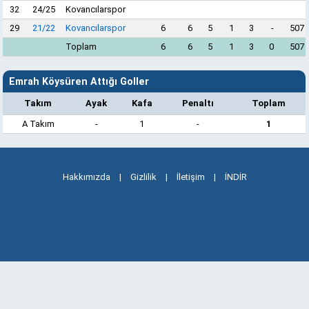
32
24/25
Kovancılarspor
29
21/22
Kovancılarspor
6
6
5
1
3
-
507
Toplam
6
6
5
1
3
0
507
Emrah Köysüren Attığı Goller
Takım
Ayak
Kafa
Penaltı
Toplam
A Takım
-
1
-
1
Hakkımızda
|
Gizlilik
|
İletişim
|
İNDİR