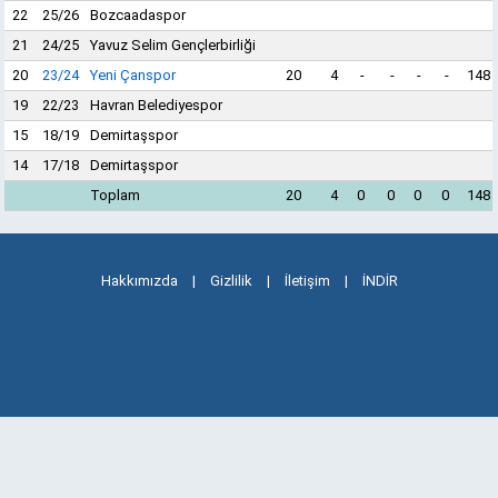
22
25/26
Bozcaadaspor
21
24/25
Yavuz Selim Gençlerbirliği
20
23/24
Yeni Çanspor
20
4
-
-
-
-
148
19
22/23
Havran Belediyespor
15
18/19
Demirtaşspor
14
17/18
Demirtaşspor
Toplam
20
4
0
0
0
0
148
Hakkımızda
|
Gizlilik
|
İletişim
|
İNDİR