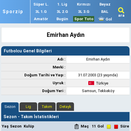
Süper L.
1. Lig
Kırmızı
Beyaz
Sporzip
3L 1.G
3L 2.G
3L 3.G
BAL
ara
Amatör
Bugün
Spor Toto
Gol
Emirhan Aydın
Futbolcu Genel Bilgileri
Adı :
Emirhan Aydın
Mevki :
Doğum Tarihi ve Yaşı :
31.07.2003 (23 yaşında)
Uyruk :
Türkiye
Doğum Yeri :
Samsun, Tekkeköy
Sezon
Lig
Takım
Detaylı
Sezon - Takım İstatistikleri
Yaş
Sezon
Kulüp
Maç
11
Gol
Süre