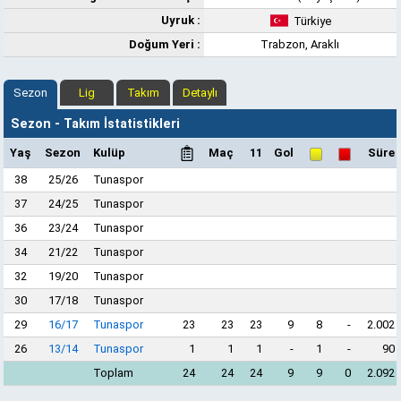
Uyruk :
Türkiye
Doğum Yeri :
Trabzon, Araklı
Sezon
Lig
Takım
Detaylı
Sezon - Takım İstatistikleri
Yaş
Sezon
Kulüp
Maç
11
Gol
Süre
38
25/26
Tunaspor
37
24/25
Tunaspor
36
23/24
Tunaspor
34
21/22
Tunaspor
32
19/20
Tunaspor
30
17/18
Tunaspor
29
16/17
Tunaspor
23
23
23
9
8
-
2.002
26
13/14
Tunaspor
1
1
1
-
1
-
90
Toplam
24
24
24
9
9
0
2.092