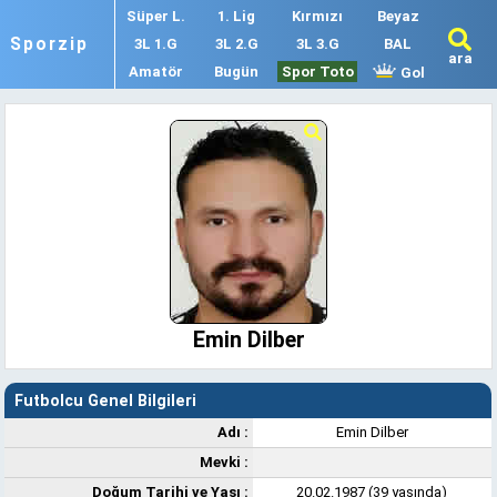
Süper L.
1. Lig
Kırmızı
Beyaz
Sporzip
3L 1.G
3L 2.G
3L 3.G
BAL
ara
Amatör
Bugün
Spor Toto
Gol
Emin Dilber
Futbolcu Genel Bilgileri
Adı :
Emin Dilber
Mevki :
Doğum Tarihi ve Yaşı :
20.02.1987 (39 yaşında)