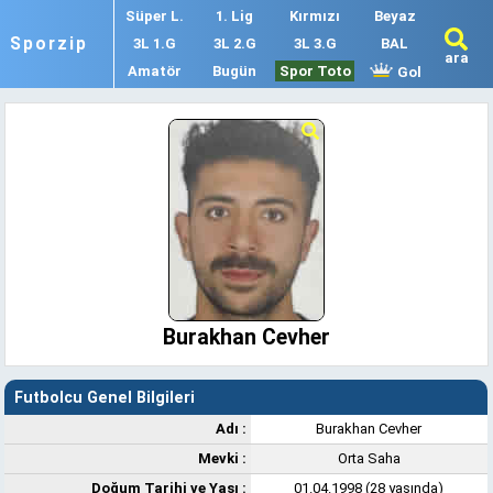
Süper L.
1. Lig
Kırmızı
Beyaz
Sporzip
3L 1.G
3L 2.G
3L 3.G
BAL
ara
Amatör
Bugün
Spor Toto
Gol
Burakhan Cevher
Futbolcu Genel Bilgileri
Adı :
Burakhan Cevher
Mevki :
Orta Saha
Doğum Tarihi ve Yaşı :
01.04.1998 (28 yaşında)