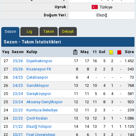
Uyruk :
Türkiye
Doğum Yeri :
Elazığ
Sezon
Lig
Takım
Detaylı
Sezon - Takım İstatistikleri
Yaş
Sezon
Kulüp
Maç
11
Gol
Süre
27
25/26
Diyarbakırspor
17
17
16
5
2
-
1.452
27
25/26
Kozanspor FK
8
8
2
2
2
-
343
26
24/25
Çatalcaspor
6
4
-
-
-
-
73
26
24/25
Sandıklıspor
13
12
10
4
1
-
768
25
23/24
Sarayköyspor
11
11
5
6
4
-
581
25
23/24
Aksaray Gençlikspor
12
12
11
8
3
-
923
24
22/23
Kumluca Belediye
12
11
2
3
-
-
239
24
22/23
Çivril Kıralan
13
13
12
3
1
-
1.086
23
21/22
Elazığ Yolspor
14
14
13
7
1
1
1.135
22
20/21
Fırat Üniversitesi
6
6
1
3
2
-
144