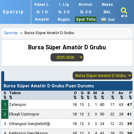
Süper L.
1. Lig
Kırmızı
Beyaz
Sporzip
3L 1.G
3L 2.G
3L 3.G
BAL
ara
Amatör
Bugün
Spor Toto
Gol
Sporzip
»
Bursa Süper Amatör D Grubu
Bursa Süper Amatör D Grubu
Bursa Süper Amatör D Grubu Puan Durumu
S
Takım
O
G
B
M
A
Y
Av
P
⇅
⇅
⇅
⇅
⇅
⇅
⇅
⇅
⇅
⇅
1
Zaferspor
18
15
2
1
80
17
63
47
2
Elbeyli Üzümspor
18
13
2
3
50
22
28
41
3
Orhangazi Gençlerbirliği
18
12
3
3
34
12
22
39
4
Fatihgücü Gençlikspor
18
11
3
4
43
18
25
36