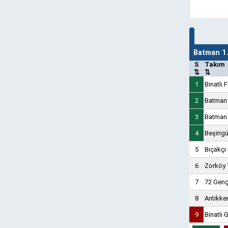
Batman 1
S
Takım
⇅
⇅
1
Binatlı 
2
Batman 
3
Batman
4
Beşirig
5
Bıçakçı
6
Zorköy 
7
72 Genç
8
Antikke
9
Binatlı