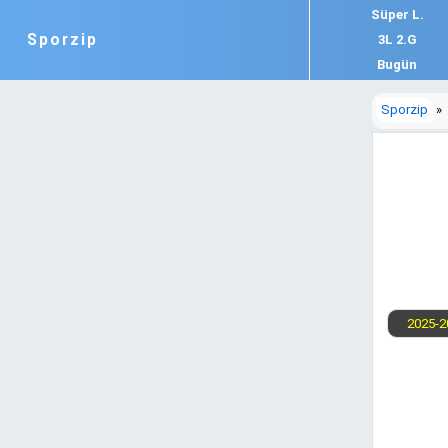
Süper L.
Sporzip
3L 2.G
Bugün
Sporzip
»