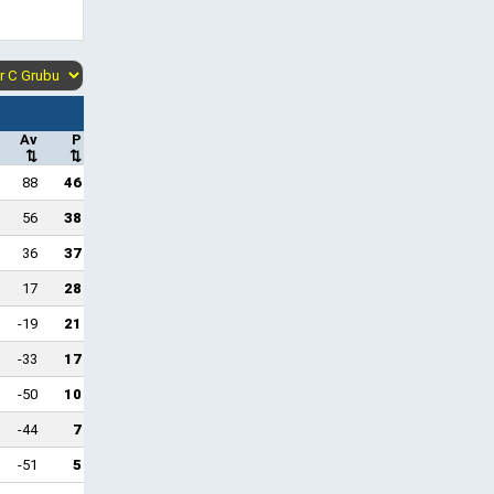
Av
P
⇅
⇅
88
46
56
38
36
37
17
28
-19
21
-33
17
-50
10
-44
7
-51
5