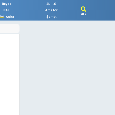
Beyaz
3L 1.G
BAL
Amatör
ara
Şamp.
Asist