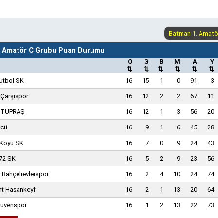
. Amatör C Grubu Puan Durumu
O
G
B
M
A
Y
⇅
⇅
⇅
⇅
⇅
⇅
Futbol SK
16
15
1
0
91
3
Çarşıspor
16
12
2
2
67
11
 TÜPRAŞ
16
12
1
3
56
20
ücü
16
9
1
6
45
28
 Köyü SK
16
7
0
9
24
43
72 SK
16
5
2
9
23
56
 Bahçelievlerspor
16
2
4
10
24
74
nt Hasankeyf
16
2
1
13
20
64
 Güvenspor
16
1
2
13
22
73