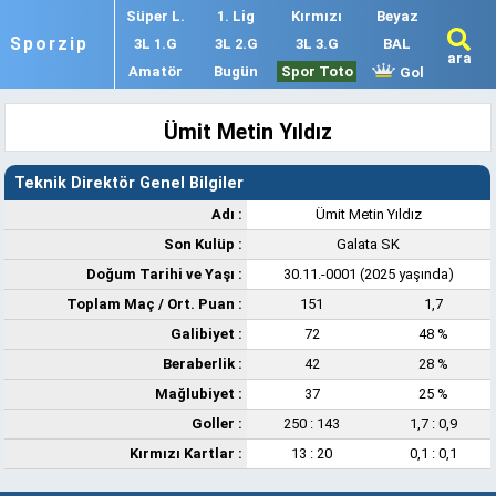
Süper L.
1. Lig
Kırmızı
Beyaz
Sporzip
3L 1.G
3L 2.G
3L 3.G
BAL
ara
Amatör
Bugün
Spor Toto
Gol
Ümit Metin Yıldız
Teknik Direktör Genel Bilgiler
Adı :
Ümit Metin Yıldız
Son Kulüp :
Galata SK
Doğum Tarihi ve Yaşı :
30.11.-0001 (2025 yaşında)
Toplam Maç /
Ort. Puan
:
151
1,7
Galibiyet :
72
48 %
Beraberlik :
42
28 %
Mağlubiyet :
37
25 %
Goller :
250 : 143
1,7 : 0,9
Kırmızı Kartlar :
13 : 20
0,1 : 0,1